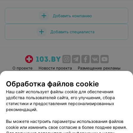
Добавить компанию
Добавить специалиста
О проекте
Новости проекта
Размещение рекламы
Медицинский маркетинг
Публичный договор
Обработка файлов cookie
Пользовательское соглашение
Способы оплаты
Наш сайт использует файлы cookie для обеспечения
Вакансии
Партнеры
удобства пользователей сайта, его улучшения, сбора
Написать руководителю 103.by
статистики и предоставления персонализированных
рекомендаций.
Написать в поддержку
Персональные настройки cookie
Вы можете настроить параметры использования файлов
Обработка персональных данных
cookie или изменить свое согласие в более позднее время.