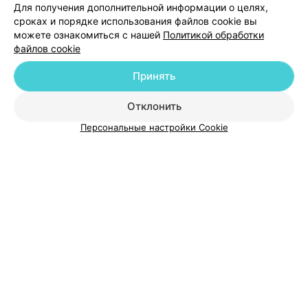
Для получения дополнительной информации о целях,
Добавить специалиста
сроках и порядке использования файлов cookie вы
можете ознакомиться с нашей
Политикой обработки
файлов cookie
Принять
О проекте
Новости проекта
Размещение рекламы
Отклонить
Медицинский маркетинг
Публичный договор
Персональные настройки Cookie
Пользовательское соглашение
Способы оплаты
Вакансии
Партнеры
Написать руководителю 103.by
Написать в поддержку
Персональные настройки cookie
Обработка персональных данных