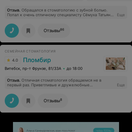
Отзыв
.
Обращался в стоматологию с зубной болью.
Попал к очень отличному специалисту Сёмуха Татьяна
Еще
Николаевна. Работа была проведена качество, быстро
и самое главное без всякой боли. Проявила себя как
специалист с высокой квалификацией и опытом
86
Отзывы
работы. Рекомендовал стоматологию своим друзьям и
знакомым, все остались довольны.
СЕМЕЙНАЯ СТОМАТОЛОГИЯ
Пломбир
4.0
Витебск, пр-т Фрунзе, 81/33А
до 18:00
Отзыв
.
Отличная стоматология обращаемся не в
первый раз. Приветливые и дружелюбные
Еще
специалисты, есть подход к ребенку. Спасибо Вам
огромное
8
Отзывы