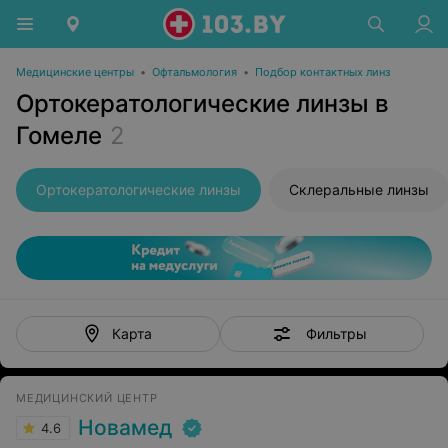
Медицинские центры
•
Офтальмология
•
Подбор контактных линз
Ортокератологические линзы в
Гомеле
2
Ортокератологические линзы
Склеральные линзы
Фильтры
Карта
МЕДИЦИНСКИЙ ЦЕНТР
Новамед
4.6