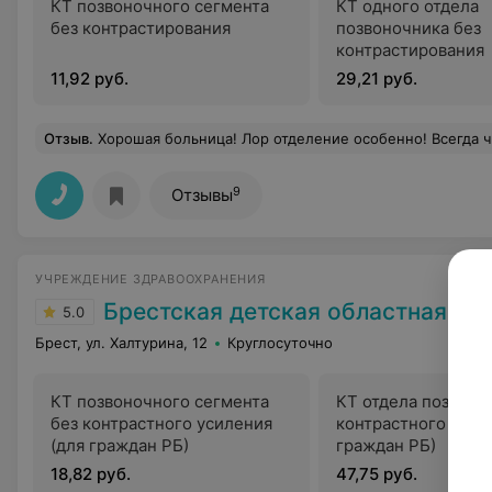
КТ позвоночного сегмента
КТ одного отдела
без контрастирования
позвоночника без
контрастирования
11,92 руб.
29,21 руб.
Отзыв
.
Хорошая больница! Лор отделение особенно! Всегда чисто,
9
Отзывы
УЧРЕЖДЕНИЕ ЗДРАВООХРАНЕНИЯ
Брестская детская областная бо
5.0
Брест, ул. Халтурина, 12
Круглосуточно
КТ позвоночного сегмента
КТ отдела позвоно
без контрастного усиления
контрастного усил
(для граждан РБ)
граждан РБ)
18,82 руб.
47,75 руб.