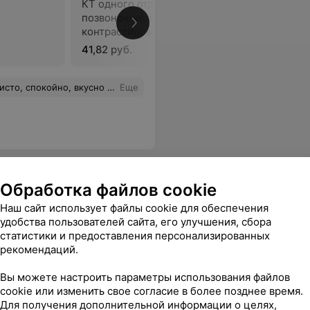
КТ одного отдела
позвоночника с
В
контрастированием
41,82 руб.
 спокойно, вкусно кормят!
Еще
Обработка файлов cookie
льница
Наш сайт использует файлы cookie для обеспечения
удобства пользователей сайта, его улучшения, сбора
статистики и предоставления персонализированных
рекомендаций.
чника без
КТ отдела позвоночника с
КТ позво
ения (для
контрастным усилением (для
без конт
Вы можете настроить параметры использования файлов
граждан РБ)
(для ино
cookie или изменить свое согласие в более позднее время.
70,25 руб.
50,31 руб
Для получения дополнительной информации о целях,