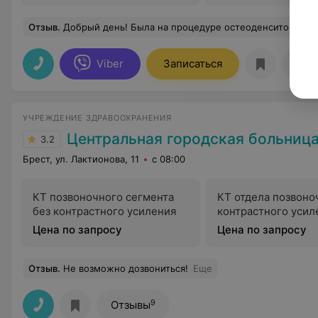
Отзыв
.
Добрый день! Была на процедуре остеоденситометрии. Исследование проводиться в комфортных условиях, медицинский персонал подробно объяс
Viber
Записаться
Отз
УЧРЕЖДЕНИЕ ЗДРАВООХРАНЕНИЯ
Центральная городская больниц
3.2
Брест, ул. Лактионова, 11
с 08:00
КТ позвоночного сегмента
КТ отдела позвоно
без контрастного усиления
контрастного усил
Цена по запросу
Цена по запросу
Отзыв
.
Не возможно дозвониться!
Еще
9
Отзывы