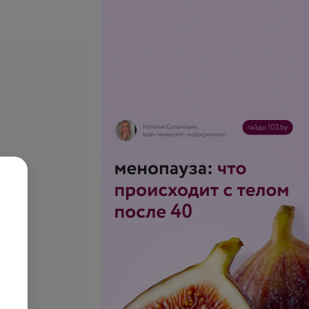
се цены
ночного сегмента
КТ отдела позвоночника без
растного усиления
контрастного усиления (для
странных граждан)
иностранных граждан)
.
128,20 руб.