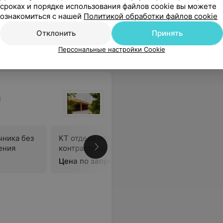
сроках и порядке использования файлов cookie вы можете
ознакомиться с нашей
Политикой обработки файлов cookie
няет каждый этап, результаты выдаются в день обследования.
Еще
Отклонить
Принять
5
ывы
Персональные настройки Cookie
а
чника без
КТ отдела позвоночника с
ения
контрастным усилением
В
Цена по запросу