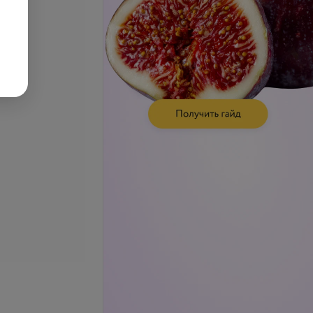
се цены