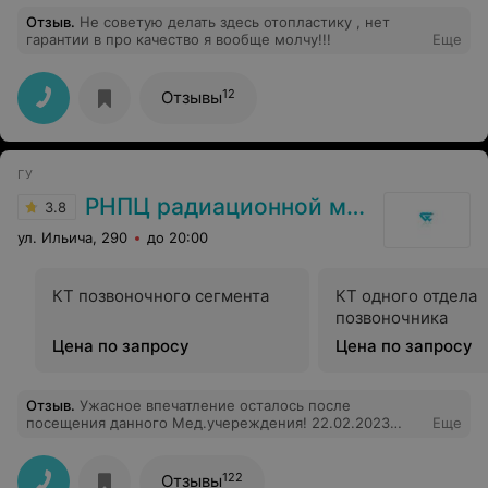
Отзыв
.
Не советую делать здесь отопластику , нет
гарантии в про качество я вообще молчу!!!
Еще
12
Отзывы
ГУ
РНПЦ радиационной медицины
3.8
ул. Ильича, 290
до 20:00
КТ позвоночного сегмента
КТ одного отдела
позвоночника
Цена по запросу
Цена по запросу
Отзыв
.
Ужасное впечатление осталось после
посещения данного Мед.учереждения! 22.02.2023
Еще
были там на консультации у офтальмолога. Прождали
и просидели у разных кабинетов с 10 00 до 15 00. На
вопрос "Как долго нам ещё ждать, мы из другого
122
Отзывы