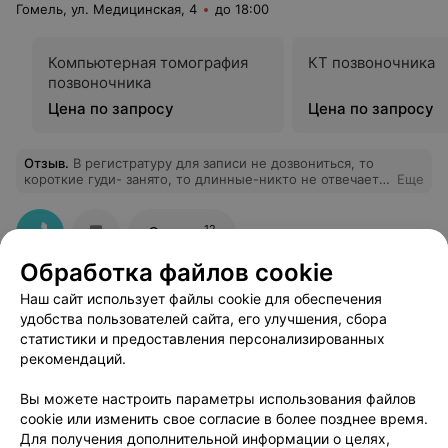
Гомель, ул. Медицинская, 4
до 18:00
Компьютерная томография
КТ позвоночника
позвоночника
Цена по запросу
Цена по запросу
Отзыв
.
В регистратуру для записи не дозвониться, то
короткие гуди- занято, то длинные-никто не отвечает.
Еще
и так целыми днями... сделайте же что-нибудь. Даже
лечащий доктор и та не смогла дозвониться.
12
Отзывы
Обработка файлов cookie
Наш сайт использует файлы cookie для обеспечения
удобства пользователей сайта, его улучшения, сбора
статистики и предоставления персонализированных
рекомендаций.
Добавить компанию
Вы можете настроить параметры использования файлов
cookie или изменить свое согласие в более позднее время.
Добавить специалиста
Для получения дополнительной информации о целях,