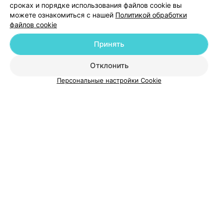
сроках и порядке использования файлов cookie вы
можете ознакомиться с нашей
Политикой обработки
файлов cookie
Принять
О проекте
Новости проекта
Размещение рекламы
Отклонить
Медицинский маркетинг
Публичный договор
Пользовательское соглашение
Способы оплаты
Персональные настройки Cookie
Вакансии
Партнеры
Написать руководителю 103.by
Написать в поддержку
Персональные настройки cookie
Обработка персональных данных
© 2026 ООО «Артокс Лаб», УНП 191700409
| 220012, Республика Беларусь,