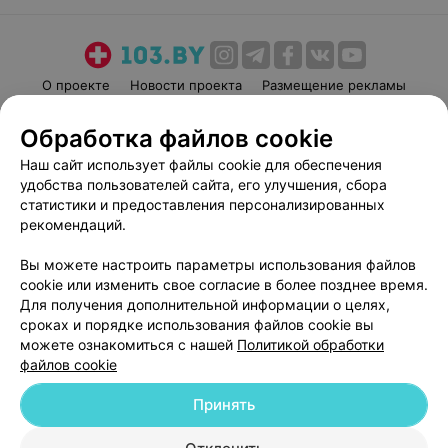
О проекте
Новости проекта
Размещение рекламы
Медицинский маркетинг
Публичный договор
Обработка файлов cookie
Пользовательское соглашение
Способы оплаты
Наш сайт использует файлы cookie для обеспечения
Вакансии
Партнеры
удобства пользователей сайта, его улучшения, сбора
Написать руководителю 103.by
статистики и предоставления персонализированных
рекомендаций.
Написать в поддержку
Персональные настройки cookie
Вы можете настроить параметры использования файлов
Обработка персональных данных
cookie или изменить свое согласие в более позднее время.
Для получения дополнительной информации о целях,
сроках и порядке использования файлов cookie вы
можете ознакомиться с нашей
Политикой обработки
файлов cookie
Принять
© 2026 ООО «Артокс Лаб», УНП 191700409
| 220012, Республика Беларусь,
г. Минск, улица Толбухина, 2, пом. 16 | help@103.by