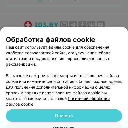
О проекте
Новости проекта
Размещение рекламы
Обработка файлов cookie
Медицинский маркетинг
Публичный договор
Наш сайт использует файлы cookie для обеспечения
Пользовательское соглашение
Способы оплаты
удобства пользователей сайта, его улучшения, сбора
Вакансии
Партнеры
статистики и предоставления персонализированных
рекомендаций.
Написать руководителю 103.by
Написать в поддержку
Вы можете настроить параметры использования файлов
cookie или изменить свое согласие в более позднее время.
Персональные настройки cookie
Для получения дополнительной информации о целях,
Обработка персональных данных
сроках и порядке использования файлов cookie вы
можете ознакомиться с нашей
Политикой обработки
файлов cookie
Принять