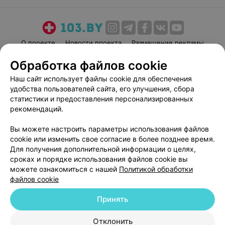
О проекте
Новости проекта
Размещение рекламы
Медицинский маркетинг
Публичный договор
Обработка файлов cookie
Пользовательское соглашение
Способы оплаты
Наш сайт использует файлы cookie для обеспечения
Вакансии
Партнеры
удобства пользователей сайта, его улучшения, сбора
статистики и предоставления персонализированных
Написать руководителю 103.by
рекомендаций.
Написать в поддержку
Персональные настройки cookie
Вы можете настроить параметры использования файлов
cookie или изменить свое согласие в более позднее время.
Обработка персональных данных
Для получения дополнительной информации о целях,
сроках и порядке использования файлов cookie вы
можете ознакомиться с нашей
Политикой обработки
файлов cookie
Принять
© 2026 ООО «Артокс Лаб», УНП 191700409
| 220012, Республика Беларусь,
Отклонить
г. Минск, улица Толбухина, 2, пом. 16 | help@103.by