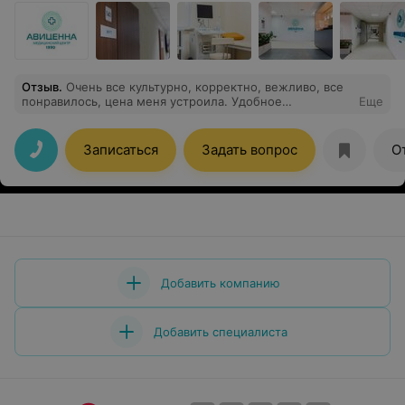
Отзыв
.
Очень все культурно, корректно, вежливо, все
понравилось, цена меня устроила. Удобное
Еще
расположение к дому.
Записаться
Задать вопрос
О
Добавить компанию
Добавить специалиста