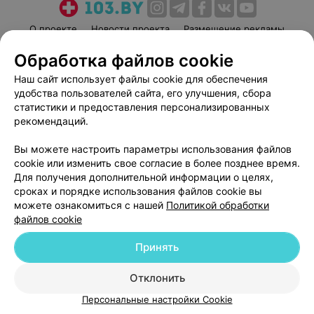
О проекте
Новости проекта
Размещение рекламы
Медицинский маркетинг
Публичный договор
Обработка файлов cookie
Пользовательское соглашение
Способы оплаты
Наш сайт использует файлы cookie для обеспечения
Вакансии
Партнеры
удобства пользователей сайта, его улучшения, сбора
статистики и предоставления персонализированных
Написать руководителю 103.by
рекомендаций.
Написать в поддержку
Персональные настройки cookie
Вы можете настроить параметры использования файлов
cookie или изменить свое согласие в более позднее время.
Обработка персональных данных
Для получения дополнительной информации о целях,
сроках и порядке использования файлов cookie вы
можете ознакомиться с нашей
Политикой обработки
файлов cookie
Принять
© 2026 ООО «Артокс Лаб», УНП 191700409
| 220012, Республика Беларусь,
Отклонить
г. Минск, улица Толбухина, 2, пом. 16 | help@103.by
Персональные настройки Cookie
Служба поддержки
+375 291212755