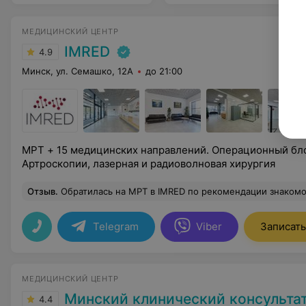
МЕДИЦИНСКИЙ ЦЕНТР
IMRED
4.9
Минск, ул. Семашко, 12А
до 21:00
МРТ + 15 медицинских направлений. Операционный бло
Артроскопии, лазерная и радиоволновая хирургия
Отзыв
.
Обратилась на МРТ в IMRED по рекомендации знакомой, от нее впервые узнала о центре. Сама нахожусь в восторге. Обследовала позвоночник, очень понравилось абсолютно все – девушки на ресепшен, внимание, зона ожидания, потому что переживала и приехала значительно заранее. Описание исследования очень подробное, видно, что врач детально изучила все мо
Telegram
Viber
Записать
МЕДИЦИНСКИЙ ЦЕНТР
Минский клинический консультативно-диагностичес
4.4