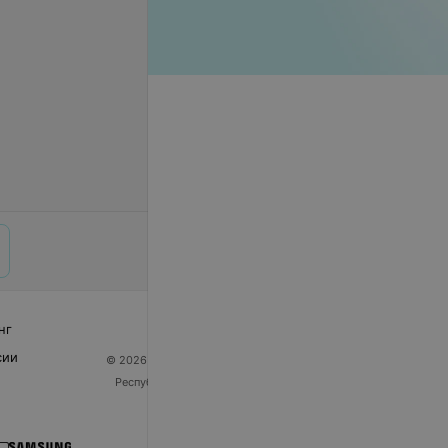
нг
сии
© 2026 ООО «Артокс Лаб», УНП 191700409
| 220012,
Республика Беларусь, г. Минск, улица Толбухина, 2,
пом. 16 | help@103.by
Служба поддержки
+375 291212755