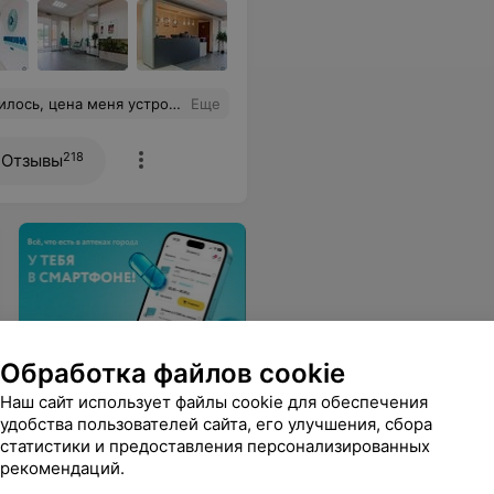
ла. Удобное расположение к дому.
Еще
218
Отзывы
Приложение 103.BY
Обработка файлов cookie
Наличие лекарств в
Наш сайт использует файлы cookie для обеспечения
аптеках города,
удобства пользователей сайта, его улучшения, сбора
бронирование и другие
статистики и предоставления персонализированных
полезные сервисы в вашем
рекомендаций.
смартфоне