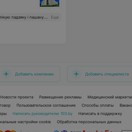
о са мной робiцца. Дзякуй, даражэнькiя, што не ачарсьцьвелi да простых людзей у вашых, даволi не простых умовах. Таксама ўдзячны адмiнiстрацыi, за тое што Захоўвае такiх каштоўных спеыялiстаў. Шкада, што нельга паставiць больш за 5 зорачак.
Еще
Добавить компанию
Добавить специалиста
Новости проекта
Размещение рекламы
Медицинский маркети
говор
Пользовательское соглашение
Способы оплаты
Вакан
еры
Написать руководителю 103.by
Написать в поддержку
нальные настройки cookie
Обработка персональных данных