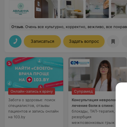
Отзыв
.
Очень все культурно, корректно, вежливо, все понравилось, цена меня устрои
Записаться
Задать вопрос
Онлайн-запись к врачу
Супрамед
Забота о здоровье: поиск
Консультация невролога и
специалистов, отзывы
лечение боли в спине:
пациентов и запись онлайн
блокады, ТАП-терапия,
на 103.by
резорбция
межпозвонковых грыж