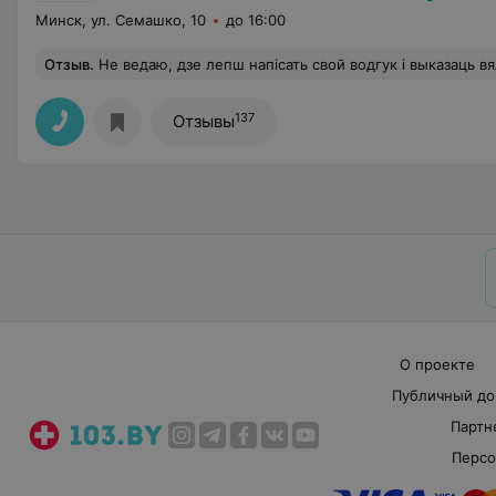
Минск, ул. Семашко, 10
до 16:00
Отзыв
.
Не ведаю, дзе лепш напiсать свой водгук i выказаць вялiкую падзяку i пашану. (Напiшу дзе знайду месца для гэтага) Я вельмi ўраджаны такiмi ўважлiвымi лекарамi (дыягностамi), якiя мне рабiлi ФГДС 30 студзеня 2023 года. Шчэрбань Т.Б. i Глушко Ж.Л. Са сваёй хваробай мне даволi часта прыходзiцца рабiць гэтую не вельмi прыемную працэдуру, але вышэй пазначаныя спецыялiсты зрабiлi мне яе лепш за ўсе мае выпадкi калi я яе рабiў. Я вельмi ўдзячны гэтым спецыялiстам за iх прафессiяналiзм, за добрыя адносiны да пацыента, за тое, што добра i зразумела палумачылi мне, шт
137
Отзывы
О проекте
Публичный до
Партн
Персо