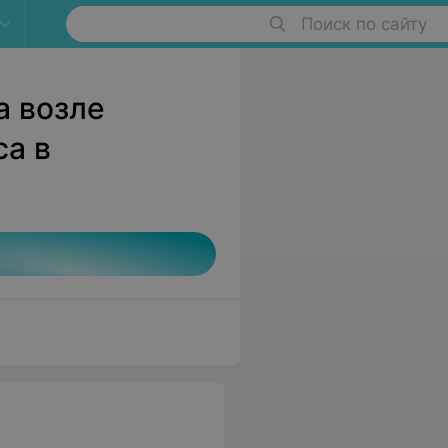
Поиск по сайту
а возле
са в