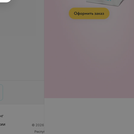
нг
сии
© 2026 ООО «Артокс Лаб», УНП 191700409
| 220012,
Республика Беларусь, г. Минск, улица Толбухина, 2,