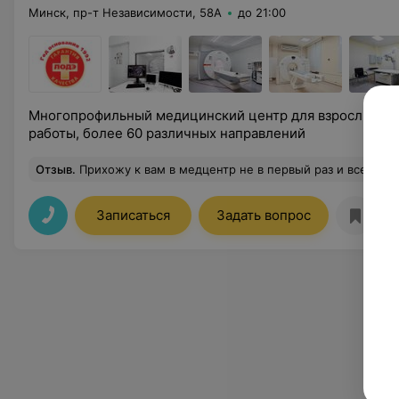
Минск, пр-т Независимости, 58А
до 21:00
Многопрофильный медицинский центр для взрослых и 
работы, более 60 различных направлений
Отзыв
.
Прихожу к вам в медцентр не в первый раз и все очень понравилось. Удобное расположение, все оче
Записаться
Задать вопрос