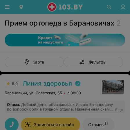
Прием ортопеда в Барановичах
2
Фильтры
Карта
Линия здоровья
5.0
Барановичи, ул. Советская, 55
с 08:00
Отзыв
.
Добрый день, обращалась к Игорю Евгеньевичу
по вопросу боли в грудном отделе. Назначенная схема
Еще
лечения очень помогла, за прошедшие годы ни разу к
этой проблеме не возвращалась
54
Записаться онлайн
Отзывы