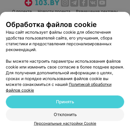
О проекте
Новости проекта
Размещение рекламы
Медицинский маркетинг
Публичный договор
Обработка файлов cookie
Пользовательское соглашение
Способы оплаты
Наш сайт использует файлы cookie для обеспечения
Вакансии
Партнеры
удобства пользователей сайта, его улучшения, сбора
статистики и предоставления персонализированных
Написать руководителю 103.by
рекомендаций.
Написать в поддержку
Персональные настройки cookie
Вы можете настроить параметры использования файлов
cookie или изменить свое согласие в более позднее время.
Обработка персональных данных
Для получения дополнительной информации о целях,
сроках и порядке использования файлов cookie вы
можете ознакомиться с нашей
Политикой обработки
файлов cookie
Принять
© 2026 ООО «Артокс Лаб», УНП 191700409
| 220012, Республика Беларусь,
Отклонить
г. Минск, улица Толбухина, 2, пом. 16 | help@103.by
Персональные настройки Cookie
Служба поддержки
+375 291212755