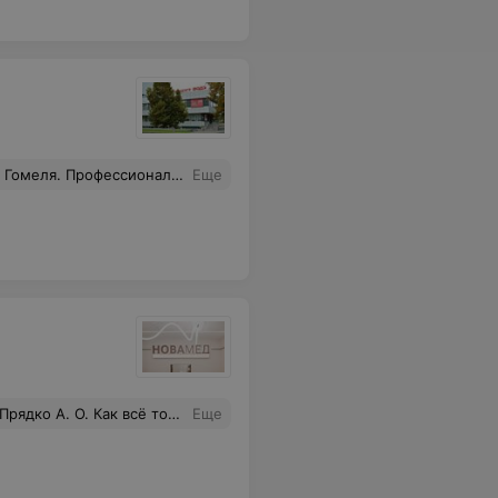
очь- на должном уровне! Гинеколог- Касперович А.С. С благодарностью.
Еще
 врач, лучший акушер - гинеколог. Спасибо Вашей клинике и спасибо Вашим специалистам
Еще