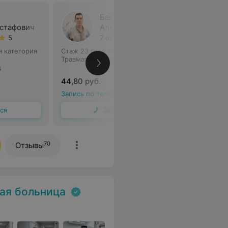
Баранцов
стафович
Александр Леонидович
5
7 отзывов
4.4
 категория
Стаж 23 года
•
Первая категория
Стаж 16 л
Травматолог-ортопед
Детский т
д
44,80 руб.
44,80 ру
Запись по телефону
Запись по
ся
Записаться
70
Отзывы
ая больница