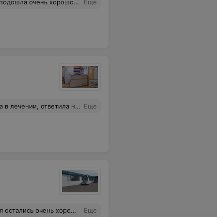
ла только через 4 недели и на 6 вечера,нас это очень не устраивало,за то Элмед пришел как всегда на помощь! Больше спасибо,что вы работаете и находите к каждому клиенту подход!
Еще
весь функционал интуитивно понятный, не пришлось долго разбираться.
Еще
 кабинете вообще душевные люди! Спасибо большое!
Еще