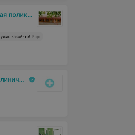
клиника №7
 ужас какой-то!
Еще
больница