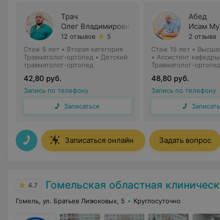
Трач
Абед
Олег Владимирович
Исам Му
12 отзывов
5
2 отзыва
Стаж 5 лет
•
Вторая категория
Стаж 15 лет
•
Высшая
Травматолог-ортопед • Детский
•
Ассистент кафедры
травматолог-ортопед
Травматолог-ортопе
42,80 руб.
48,80 руб.
Запись по телефону
Запись по телефону
Записаться
Записать
Записаться онлайн
Задать вопрос
Гомельская областная клиническ
4.7
Гомель, ул. Братьев Лизюковых, 5
Круглосуточно