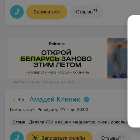
75
Записаться
Отзывы
ЭФФЕКТИВНАЯ РЕКЛАМА НА САЙТЕ
Амадей Клиник
4.5
Гомель, пр-т Речицкий, 7/1
до 20:00
Отзыв
.
Делала УЗИ в вашем медцентре, очень довольна обслуживанием. Понравился профессионализм персонала. Особо хочется отметить доброе отношение, оперативность и внимательность администратора 
189
Записаться онлайн
Отзывы