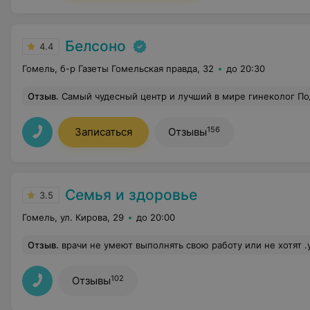
Белсоно
4.4
Гомель, б-р Газеты Гомельская правда, 32
до 20:30
Отзыв
.
Самый чудесный центр и лучший в мире гинеколог По
156
Записаться
Отзывы
Семья и здоровье
3.5
Гомель, ул. Кирова, 29
до 20:00
Отзыв
.
врачи не умеют выполнять свою работу или не хотят .умеют только деньги брать. никому не рекомендую .еще создается такое впечатления что как будто к ним домой приходишь что они не довольный вид делают как будто им кто то что то должен.они наверно хотят чтобы к ним никто не ходил.за таким подходам к пациентам я считаю что к ним вообще ходить не на
102
Отзывы