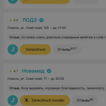
ЛОДЭ
5.0
Гомель, ул. Советская, 126
до 21:00
Отзыв
.
Осталась очень довольна очередным визитом в Lode г Гомеля. Профессионализм врачей, доброжелательность, внимание к проблемам здоровья пациента и готовность пом
9217
Записаться
Отзывы
Новамед
4.7
Гомель, ул. Советская, 71
до 20:00
Отзыв
.
Хочу выразить, огромную благодарность, гинекологу, Прядко А. О. Как всё точно и доступно объяснили мне и моему партнёру. Сегодня, впервые, мы увидели нашего малыша и это незабываемые моменты. Лучший
86
Записаться онлайн
Отзывы