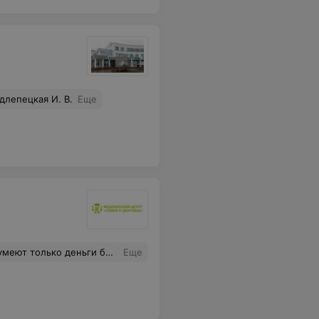
длепецкая И. В.
Еще
до. люди не обязаны платить им за просто так.таких как этот центр на каждом шагу сейчас если своих пациентов не ценят значит нужно идти в другой
Еще