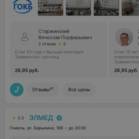
Старжинский
Вячеслав Порфирьевич
2 отзыва
5
Стаж 53 года
•
Высшая категория
Стаж 15 лет
Травматолог-ортопед
отделением
наук
Травматоло
26,95 руб.
26,95 руб.
41
Отзывы
Все цены
ЭЛМЕД
5.0
Гомель, ул. Барыкина, 169
до 20:00