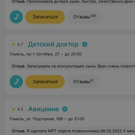
Отзыв
.
Прокалывала дочери ушки, быстро, качественно,врач подошла очень хорошо к своей работе, можно сказать, что ребенка заинтересовала,помогла выбрать сережки по возрасту,за что ей большое спасибо! Обращаюсь не первый раз, все очень устраивает!До этого делала ребенку УЗИ брюшной полости и почек, тоже осталась очень довольна,нам надо было сделать срочно,нас записали,через день прийти,плюс с утра а поликлинике запись бы
128
Записаться
Отзывы
Детский доктор
4.7
Гомель, пр-т Октября, 27
до 20:00
Отзыв
.
Записывала на консультацию сына. Врач очень помогла в лечении, ответила на все волнующие вопросы, дала рекомендации. Сервис онлайн-консультаций удобный, 
51
Записаться
Отзывы
Авиценна
4.5
Гомель, ул. Подгорная, 10В
до 21:00
Отзыв
.
Я сделала МРТ отдела позвоночника 08.02.2022.У меня остались очень хорошие впечатления! Меня приветливо встретили, а в