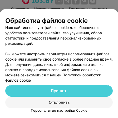
О проекте
Новости проекта
Размещение рекламы
Медицинский маркетинг
Публичный договор
Обработка файлов cookie
Пользовательское соглашение
Способы оплаты
Наш сайт использует файлы cookie для обеспечения
Вакансии
Партнеры
удобства пользователей сайта, его улучшения, сбора
статистики и предоставления персонализированных
Написать руководителю 103.by
рекомендаций.
Написать в поддержку
Персональные настройки cookie
Вы можете настроить параметры использования файлов
cookie или изменить свое согласие в более позднее время.
Обработка персональных данных
Для получения дополнительной информации о целях,
сроках и порядке использования файлов cookie вы
можете ознакомиться с нашей
Политикой обработки
файлов cookie
Принять
© 2026 ООО «Артокс Лаб», УНП 191700409
| 220012, Республика Беларусь,
Отклонить
г. Минск, улица Толбухина, 2, пом. 16 | help@103.by
Персональные настройки Cookie
Служба поддержки
+375 291212755