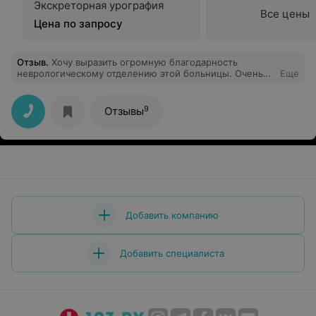
Экскреторная урография
Все цены
Цена по запросу
Отзыв
.
Хочу выразить огромную благодарность
неврологическому отделению этой больницы. Очень
Еще
приветливый медицинский персонал. Грамотные и
добрые врачи. Всегда чисто в отделении и просто
хорошая и добрая обстановка.
9
Отзывы
Добавить компанию
Добавить специалиста