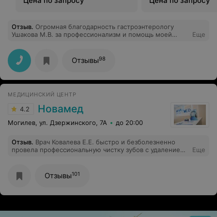
Цена по запросу
Цена по запросу
Отзыв
.
Огромная благодарность гастроэнтерологу
Ушакова М.В. за профессионализм и помощь моей
Еще
маме, прибывшей в тяжёлом состоянии из Шклова.
Благодаря вам ей стало гораздо лучше! Спасибо
98
Отзывы
МЕДИЦИНСКИЙ ЦЕНТР
Новамед
4.2
Могилев, ул. Дзержинского, 7А
до 20:00
Отзыв
.
Врач Ковалева Е.Е. быстро и безболезненно
провела профессиональную чистку зубов с удалением
Еще
зубного камня. Легкая рука и чуткое отношение.
Однозначно рекомендую.
101
Отзывы