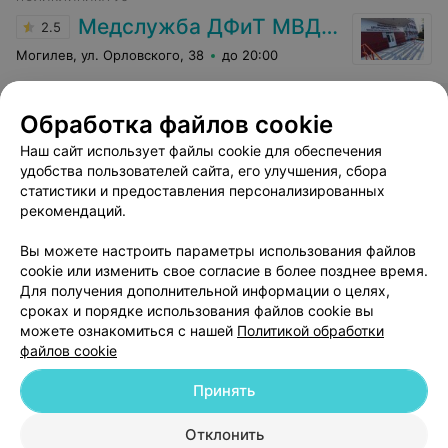
очередь опоздала к врачу. Спасибо президенту за
льготы, но к сожалению воспользоваться ими мы
Медслужба ДФиТ МВД РБ Могилева
2.5
доноры не имеем права.
Могилев, ул. Орловского, 38
до 20:00
Рентген костей таза
Обработка файлов cookie
Все цены
Цена по запросу
Наш сайт использует файлы cookie для обеспечения
удобства пользователей сайта, его улучшения, сбора
Отзыв
.
лучшая поликлиника в городе, в регистратуре
статистики и предоставления персонализированных
все четко, вот бы во всех поликлиниках так было
Еще
рекомендаций.
Вы можете настроить параметры использования файлов
5
Отзывы
cookie или изменить свое согласие в более позднее время.
Для получения дополнительной информации о целях,
сроках и порядке использования файлов cookie вы
можете ознакомиться с нашей
Политикой обработки
файлов cookie
Принять
Добавить компанию
Отклонить