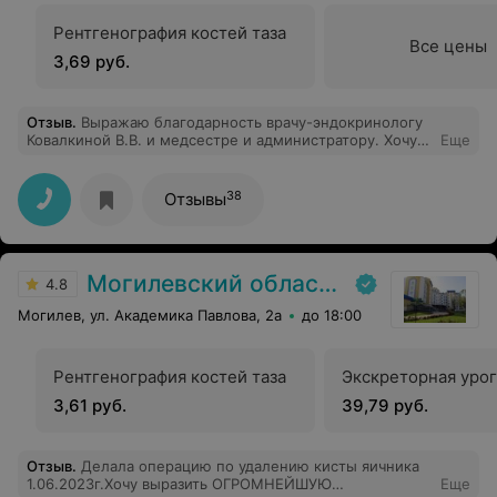
Рентгенография костей таза
Все цены
3,69 руб.
Отзыв
.
Выражаю благодарность врачу-эндокринологу
Ковалкиной В.В. и медсестре и администратору. Хочу
Еще
пожелать крепкого, крепкого здоровья, счастья в
личной жизни больших успехов в труде.
38
Отзывы
Могилевский областной онкологический диспансер
4.8
Могилев, ул. Академика Павлова, 2а
до 18:00
Рентгенография костей таза
Экскреторная уро
3,61 руб.
39,79 руб.
Отзыв
.
Делала операцию по удалению кисты яичника
1.06.2023г.Хочу выразить ОГРОМНЕЙШУЮ
Еще