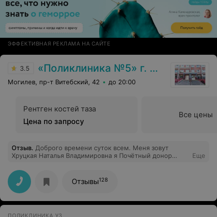
ЭФФЕКТИВНАЯ РЕКЛАМА НА САЙТЕ
«Поликлиника №5» г. Могилев
3.5
Могилев, пр-т Витебский, 42
до 20:00
Рентген костей таза
Все цены
Цена по запросу
Отзыв
.
Доброго времени суток всем. Меня зовут
Хруцкая Наталья Владимировна я Почётный донор
Еще
почему нас всюду игнорируют, у нас почти нету льгот
даже в поликлинике смотрят как на врагов
народа,,неужели я хотя бы иногда не могу
128
Отзывы
воспользоваться своим удостоверением, для чего то
мне его выдали. Сегодня ходила на снимок сустава в
406 кабинет, спешила к другому врачу показла
удостоверением посмотрели как на дуру отсмдела
ПОЛИКЛИНИКА УЗ