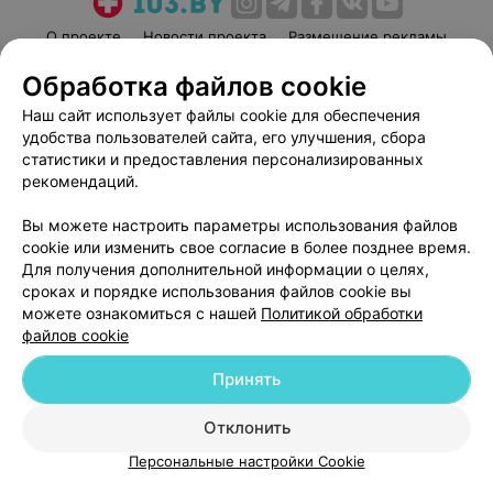
О проекте
Новости проекта
Размещение рекламы
Медицинский маркетинг
Публичный договор
Обработка файлов cookie
Пользовательское соглашение
Способы оплаты
Наш сайт использует файлы cookie для обеспечения
Вакансии
Партнеры
удобства пользователей сайта, его улучшения, сбора
статистики и предоставления персонализированных
Написать руководителю 103.by
рекомендаций.
Написать в поддержку
Персональные настройки cookie
Вы можете настроить параметры использования файлов
cookie или изменить свое согласие в более позднее время.
Обработка персональных данных
Для получения дополнительной информации о целях,
сроках и порядке использования файлов cookie вы
можете ознакомиться с нашей
Политикой обработки
файлов cookie
Принять
© 2026 ООО «Артокс Лаб», УНП 191700409
| 220012, Республика Беларусь,
Отклонить
г. Минск, улица Толбухина, 2, пом. 16 | help@103.by
Персональные настройки Cookie
Служба поддержки
+375 291212755