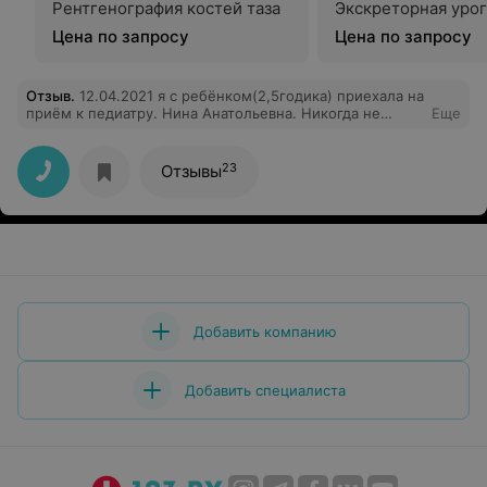
Рентгенография костей таза
Экскреторная уро
Цена по запросу
Цена по запросу
Отзыв
.
12.04.2021 я с ребёнком(2,5годика) приехала на
приём к педиатру. Нина Анатольевна. Никогда не
Еще
думала. Что врач в возрасте будет себя так вести. С
порога мы зашли. Она задала вопрос. Что вам нужно
??!! Это что за вопросы такие. В лоб и грубо. Далее я
23
Отзывы
спросила про лекарство. Можно ли давать ребёнку.
Она тоже мне ответила грубо. Вообщем , что я в шоке
от такого профессионализма , ничего не сказать. Если
вы выбрали такую профессию. Тем более с детками.
Будьте добрее. Ведь изначально вы зарядили нас
негативом на целый вечер(((
Добавить компанию
Добавить специалиста