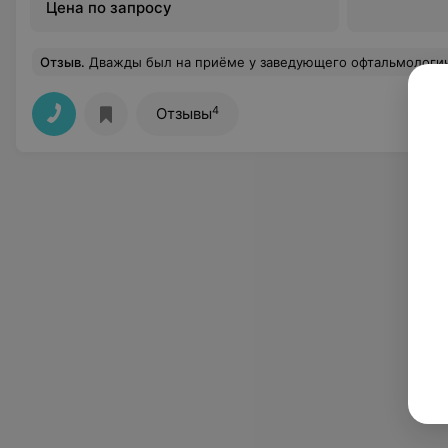
Цена по запросу
Отзыв
.
Дважды был на приёме у заведующего офтальмологическим отделением, он так и не смог достать сорину из глаза. Сказа
4
Отзывы