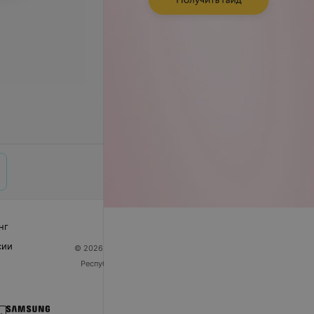
нг
сии
© 2026 ООО «Артокс Лаб», УНП 191700409
| 220012,
Республика Беларусь, г. Минск, улица Толбухина, 2,
пом. 16 | help@103.by
Служба поддержки
+375 291212755