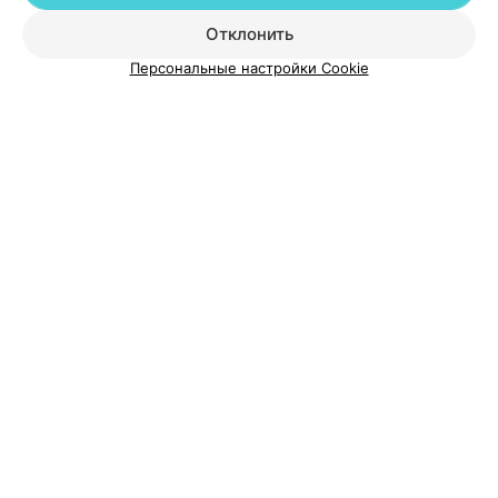
Добавить специалиста
Отклонить
Персональные настройки Cookie
О проекте
Новости проекта
Размещение рекламы
Медицинский маркетинг
Публичный договор
Пользовательское соглашение
Способы оплаты
Вакансии
Партнеры
Написать руководителю 103.by
Написать в поддержку
Персональные настройки cookie
Обработка персональных данных