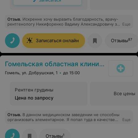
Записаться
Отзыв
.
Искренне хочу выразить благодарность, врачу-
рентгенологу Никифоренко Вадиму Александровичу за
Еще
высокий профессионализм, чуткость, трепетное
отношение к пациентам и за прекраснейшие
человеческие качества. Будьте здоровы и счастливы.
87
Записаться онлайн
Отзывы
Гомельская областная клиническая психиатрическая больница
Гомель, ул. Добрушская, 1
до 15:00
Рентген грудины
Все цены
Цена по запросу
Отзыв
.
В данном медицинском заведении не способны
организовать элементарное. Я попал туда в качестве
Еще
призывника. На момент моего визита отсутствовало
личное дело. Должностное лицо по фамилии
дымников пс заявило, чтобы я па ехал в военкомат
1
Отзывы