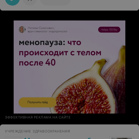
взял личное дело и привез ему. У меня в повестке
было указано дата и время явки при себе иметь
паспорт. При этом обстоятельстве возник конфликт. В
общем потом данное должностное лицо проводило
свое исследование, в итоге которого я стал
"психопатом". Так как я себя не считаю ''психопатом" на
эту медицинскую кантору подал в суд.
ЭФФЕКТИВНАЯ РЕКЛАМА НА САЙТЕ
УЧРЕЖДЕНИЕ ЗДРАВООХРАНЕНИЯ