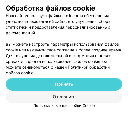
благодарность медсестре за внимательное и доброе
Обработка файлов cookie
отношение!
Наш сайт использует файлы cookie для обеспечения
удобства пользователей сайта, его улучшения, сбора
статистики и предоставления персонализированных
рекомендаций.
Добавить компанию
Вы можете настроить параметры использования файлов
cookie или изменить свое согласие в более позднее время.
Для получения дополнительной информации о целях,
Добавить специалиста
сроках и порядке использования файлов cookie вы
можете ознакомиться с нашей
Политикой обработки
файлов cookie
Принять
О проекте
Новости проекта
Размещение рекламы
Отклонить
Медицинский маркетинг
Публичный договор
Персональные настройки Cookie
Пользовательское соглашение
Способы оплаты
Вакансии
Партнеры
Написать руководителю 103.by