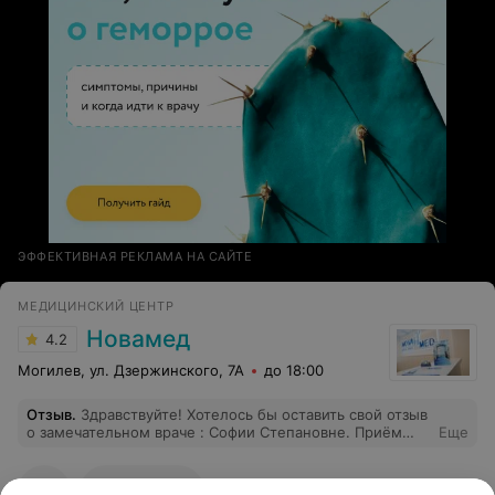
ЭФФЕКТИВНАЯ РЕКЛАМА НА САЙТЕ
МЕДИЦИНСКИЙ ЦЕНТР
Новамед
4.2
Могилев, ул. Дзержинского, 7А
до 18:00
Отзыв
.
Здравствуйте! Хотелось бы оставить свой отзыв
о замечательном враче : Софии Степановне. Приём
Еще
прошёл в комфортной и располагающей атмосфере.
Диагноз выставлен верно. Спасибо доктору за её
профессионализм и чуткость. Отдельная
101
Отзывы