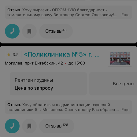
Отзыв
.
Хочу выразить ОГРОМНУЮ благодарность
замечательному врачу Зингалеву Сергею Олеговичу!
Еще
Вы действительно лучший! Спасибо за вашу работу и
добрые слова. Успехов Вам!!!
48
Отзывы
«Поликлиника №5» г. Могилев
3.5
Могилев, пр-т Витебский, 42
до 15:00
Рентген грудины
Все цены
Цена по запросу
Отзыв
.
Хочу обратиться к администрации взрослой
поликлиники 5 г. Могилёва. Очень прошу Вас обратить
Еще
внимание на отношение Ваших врачей к пациентам!
3.10.2023 позвонила в регистратуру поликлиники
хотела вызвать для матери хирурга ( которая уже 20
128
Отзывы
лет болеет сахарным диабетом, находясь на инсулине)
мне сказали,что вызов хирурга осуществляется только