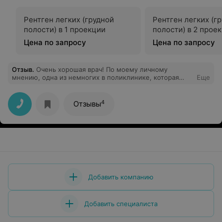
Рентген легких (грудной
Рентген легких (г
полости) в 1 проекции
полости) в 2 прое
Цена по запросу
Цена по запросу
Отзыв
.
Очень хорошая врач! По моему личному
мнению, одна из немногих в поликлинике, которая
Еще
относиться к своим пациентам с реальным желанием
помочь! Особенно, когда видно, что пациент
испытывает безнадежность в своем заболевании, она
4
Отзывы
никогда не сдается, а ищит причину, что бы помочь!
Всегда приятно прийти к данному специалисту на
приём! Спасибо большое за ее труд и помощь...
Добавить компанию
Добавить специалиста