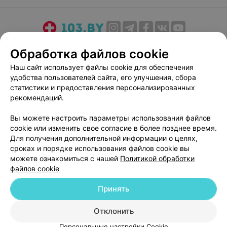
О проекте
Новости проекта
Размещение рекламы
Обработка файлов cookie
Медицинский маркетинг
Публичный договор
Наш сайт использует файлы cookie для обеспечения
Пользовательское соглашение
Способы оплаты
удобства пользователей сайта, его улучшения, сбора
Вакансии
Партнеры
статистики и предоставления персонализированных
рекомендаций.
Написать руководителю 103.by
Написать в поддержку
Вы можете настроить параметры использования файлов
cookie или изменить свое согласие в более позднее время.
Персональные настройки cookie
Для получения дополнительной информации о целях,
Обработка персональных данных
сроках и порядке использования файлов cookie вы
можете ознакомиться с нашей
Политикой обработки
файлов cookie
Принять
Отклонить
© 2026 ООО «Артокс Лаб», УНП 191700409
| 220012, Республика Беларусь,
г. Минск, улица Толбухина, 2, пом. 16 | help@103.by
Персональные настройки Cookie