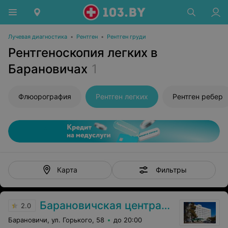
Лучевая диагностика
•
Рентген
•
Рентген груди
Рентгеноскопия легких в
Барановичах
1
Флюорография
Рентген легких
Рентген ребер
Фильтры
Карта
Барановичская центральная поликлиника
2.0
Барановичи, ул. Горького, 58
до 20:00