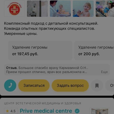
Комплексный подход с детальной консультацией.
Команда опытных практикующих специалистов.
Умеренные цены.
Удаление гигромы
Удаление гигромы
от 197,45 руб.
от 200 руб.
Отзыв
.
Большое спасибо врачу Кармазиной О.Н..
Прием прошел отлично, врач все разъяснила и
Еще
успокоила, назначила лечение. Осмотр прошел
безболезненно (насколько это было возможно).
Записалась на повторный прием.
Записаться
Задать вопрос
О
ЦЕНТР ЭСТЕТИЧЕСКОЙ МЕДИЦИНЫ И ЗДОРОВЬЯ
Prive medical centre
4.5