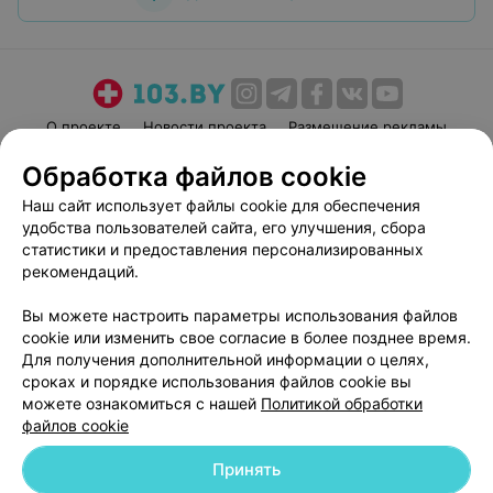
О проекте
Новости проекта
Размещение рекламы
Медицинский маркетинг
Публичный договор
Обработка файлов cookie
Пользовательское соглашение
Способы оплаты
Наш сайт использует файлы cookie для обеспечения
Вакансии
Партнеры
удобства пользователей сайта, его улучшения, сбора
статистики и предоставления персонализированных
Написать руководителю 103.by
рекомендаций.
Написать в поддержку
Персональные настройки cookie
Вы можете настроить параметры использования файлов
cookie или изменить свое согласие в более позднее время.
Обработка персональных данных
Для получения дополнительной информации о целях,
сроках и порядке использования файлов cookie вы
можете ознакомиться с нашей
Политикой обработки
файлов cookie
Принять