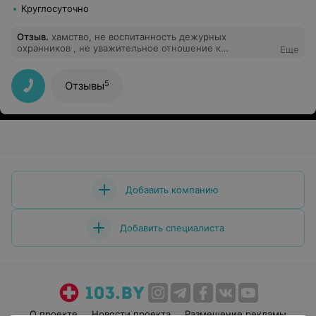
Круглосуточно
Отзыв
.
хамство, не воспитанность дежурных
охранников , не уважительное отношение к
Еще
отдыхающим администрации,во всем виноват
клеент.Вот правила этого санатория.
5
Отзывы
Добавить компанию
Добавить специалиста
О проекте
Новости проекта
Размещение рекламы