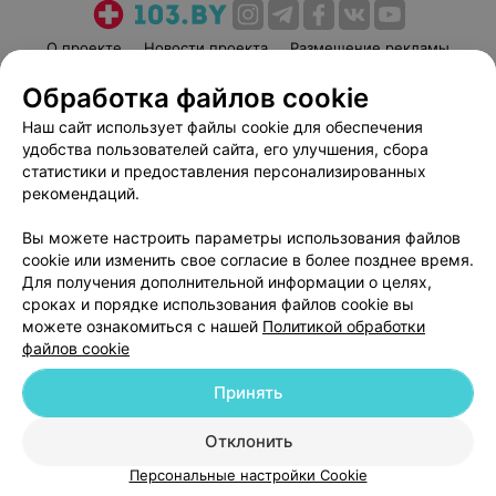
О проекте
Новости проекта
Размещение рекламы
Медицинский маркетинг
Публичный договор
Обработка файлов cookie
Пользовательское соглашение
Способы оплаты
Наш сайт использует файлы cookie для обеспечения
Вакансии
Партнеры
удобства пользователей сайта, его улучшения, сбора
статистики и предоставления персонализированных
Написать руководителю 103.by
рекомендаций.
Написать в поддержку
Персональные настройки cookie
Вы можете настроить параметры использования файлов
cookie или изменить свое согласие в более позднее время.
Обработка персональных данных
Для получения дополнительной информации о целях,
сроках и порядке использования файлов cookie вы
можете ознакомиться с нашей
Политикой обработки
файлов cookie
Принять
© 2026 ООО «Артокс Лаб», УНП 191700409
| 220012, Республика Беларусь,
Отклонить
г. Минск, улица Толбухина, 2, пом. 16 | help@103.by
Персональные настройки Cookie
Служба поддержки
+375 291212755