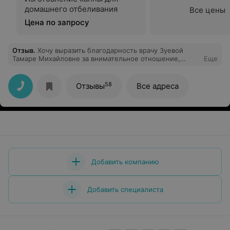
домашнего отбеливания
Все цены
Цена по запросу
Отзыв
.
Хочу выразить благодарность врачу Зуевой
Тамаре Михайловне за внимательное отношение,
Еще
хорошую, профессиональную и качественно
выполненную работу. Производил лечение зубов
впервые в этой клинике, остался доволен
58
Отзывы
Все адреса
обслуживанием.
Добавить компанию
Добавить специалиста