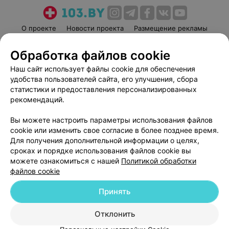
О проекте
Новости проекта
Размещение рекламы
Медицинский маркетинг
Публичный договор
Обработка файлов cookie
Пользовательское соглашение
Способы оплаты
Наш сайт использует файлы cookie для обеспечения
Вакансии
Партнеры
удобства пользователей сайта, его улучшения, сбора
Написать руководителю 103.by
статистики и предоставления персонализированных
рекомендаций.
Написать в поддержку
Персональные настройки cookie
Вы можете настроить параметры использования файлов
Обработка персональных данных
cookie или изменить свое согласие в более позднее время.
Для получения дополнительной информации о целях,
сроках и порядке использования файлов cookie вы
можете ознакомиться с нашей
Политикой обработки
файлов cookie
Принять
© 2026 ООО «Артокс Лаб», УНП 191700409
| 220012, Республика Беларусь,
г. Минск, улица Толбухина, 2, пом. 16 | help@103.by
Отклонить
Служба поддержки
+375 291212755