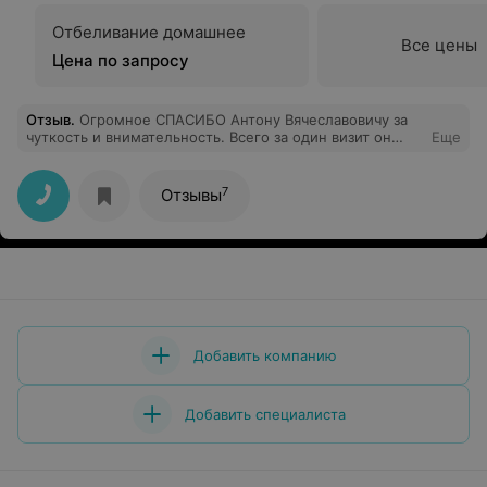
Отбеливание домашнее
Все цены
Цена по запросу
Отзыв
.
Огромное СПАСИБО Антону Вячеславовичу за
чуткость и внимательность. Всего за один визит он
Еще
собрал зуб после неудачного лечения на ул.Гагарина 6.
и сразу же установил коронку. Благодаря ему удалось
сохранить зуб . Доктор подошёл к моей проблеме
7
Отзывы
комплексно и составил дальнейший план лечения .
Антон Вячеславович настоящий профессионал своего
дела , постоянно совершенствуется ,использует в
работе новейшие разработки и технологии. Очень
качественно выполняет протезирование.15 лет назад
ставил коронку сыну. До сих пор стоит. Большое
СПАСИБО за Ваш труд ! Успехов и процветания
клинике !
Добавить компанию
Добавить специалиста