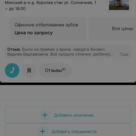
Минский р-н д. Королев стан ул. Солнечная, 1
до 18:00
Офисное отбеливание зубов
Все цены
Цена по запросу
Отзыв
.
Были на приёме у врача -хирурга Янович
Вадима Вацлавовича .Всё прошло отлично ,ребёнку
Еще
удалили молочный зуб .Самое главное ,что у дочери
есть желание и дальше лечить зубы .Отдельное
спасибо медсестре .Будем обращаться в дальнейшем
41
Отзывы
).
Добавить компанию
Добавить специалиста