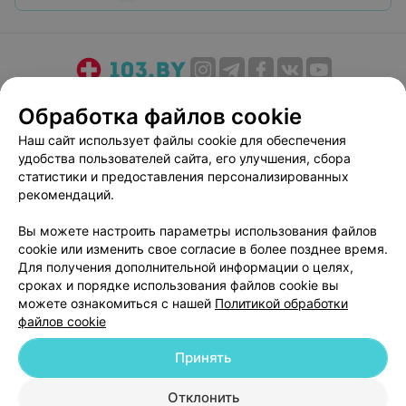
О проекте
Новости проекта
Размещение рекламы
Обработка файлов cookie
Медицинский маркетинг
Публичный договор
Наш сайт использует файлы cookie для обеспечения
Пользовательское соглашение
Способы оплаты
удобства пользователей сайта, его улучшения, сбора
Вакансии
Партнеры
статистики и предоставления персонализированных
рекомендаций.
Написать руководителю 103.by
Написать в поддержку
Вы можете настроить параметры использования файлов
cookie или изменить свое согласие в более позднее время.
Персональные настройки cookie
Для получения дополнительной информации о целях,
Обработка персональных данных
сроках и порядке использования файлов cookie вы
можете ознакомиться с нашей
Политикой обработки
файлов cookie
Принять
Отклонить
© 2026 ООО «Артокс Лаб», УНП 191700409
| 220012, Республика Беларусь,