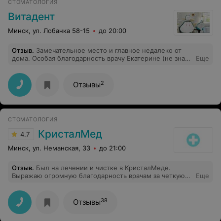
СТОМАТОЛОГИЯ
Витадент
Минск, ул. Лобанка 58-15
до 20:00
Отзыв
.
Замечательное место и главное недалеко от
дома. Особая благодарность врачу Екатерине (не знаю
Еще
отчества)! Спасибо!
2
Отзывы
СТОМАТОЛОГИЯ
КристалМед
4.7
Минск, ул. Неманская, 33
до 21:00
Отзыв
.
Был на лечении и чистке в КристалМеде.
Выражаю огромную благодарность врачам за четкую
Еще
профессиональную работу и золотые руки. Буду смело
рекомендовать клинику родным и знакомым.
38
Отзывы