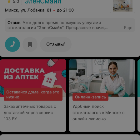
ЭленСмайл
5.0
Минск, ул. Лобанка, 81
до 21:00
Отзыв
.
Уже долго время пользуюсь услугами
стоматологии "ЭленСмайл". Прекрасные врачи,
Еще
демократичные цены. Большая благодарность Олесе
Владимировне, чуткий врач и профессионал своего
дела!
1
Отзывы
Оставайся дома, когда это
нужно
Онлайн-запись
Заказ аптечных товаров с
Удобный поиск
доставкой через сервис
стоматологов в Минске с
103.BY
онлайн-записью