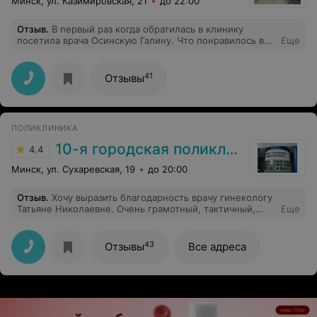
Минск, ул. Казимировская, 21
до 22:00
Отзыв
.
В первый раз когда обратилась в клинику
посетила врача Осинскую Галину. Что понравилось в
Еще
кабинете- это чистота и хорошая атмосфера в клинике.
Приятный администратор и мед.работники. Врач
Галина выполнила все очень качественно, аккуратно и
41
Отзывы
безболезненно. В дальнейшем планирую
устанавливать брекеты и думаю, что буду обращаться
именно в эту клинику. Огромное спасибо, буду вас
рекомендовать!
ПОЛИКЛИНИКА
10-я городская поликлиника г. Минска
4.4
Минск, ул. Сухаревская, 19
до 20:00
Отзыв
.
Хочу выразить благодарность врачу гинекологу
Татьяне Николаевне. Очень грамотный, тактичный,
Еще
внимательный доктор. Профессионал своего дела!
43
Отзывы
Все адреса