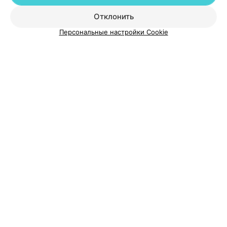
Отклонить
Добавить специалиста
Персональные настройки Cookie
О проекте
Новости проекта
Размещение рекламы
Медицинский маркетинг
Публичный договор
Пользовательское соглашение
Способы оплаты
Вакансии
Партнеры
Написать руководителю 103.by
Написать в поддержку
Персональные настройки cookie
Обработка персональных данных