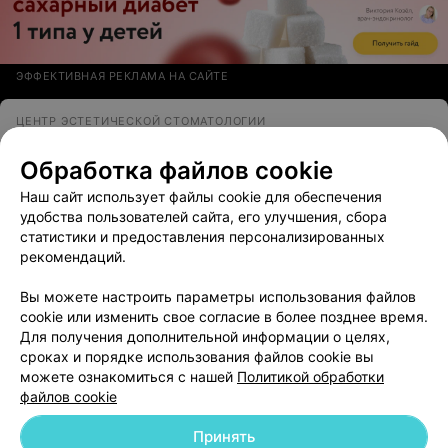
ЭФФЕКТИВНАЯ РЕКЛАМА НА САЙТЕ
ЦЕНТР ЭСТЕТИЧЕСКОЙ СТОМАТОЛОГИИ
Модентис
3.0
Обработка файлов cookie
Минск, ул. Лобанка, 79
до 20:00
Наш сайт использует файлы cookie для обеспечения
удобства пользователей сайта, его улучшения, сбора
Отзыв
.
Обратился в клинику с необходимостью
вырвать зуб. Спасибо, приняли в тот же день. На
Еще
статистики и предоставления персонализированных
ресепшене красивый и приветливый персонал,
рекомендаций.
спасибо вам за вашу улыбку. Принял меня врач
Дмитрий Олегович, профессионально успокоил, и не
5
Отзывы
Вы можете настроить параметры использования файлов
менее профессионально удалил мне зуб. Учитывая,
насколько я трус, ему огромный респект, все
cookie или изменить свое согласие в более позднее время.
идеально. Все проходило в сопровождении
Для получения дополнительной информации о целях,
очаровательной помощницы врача, перед которой
сроках и порядке использования файлов cookie вы
было стыдно и страх показать.
можете ознакомиться с нашей
Политикой обработки
файлов cookie
Принять
Добавить компанию