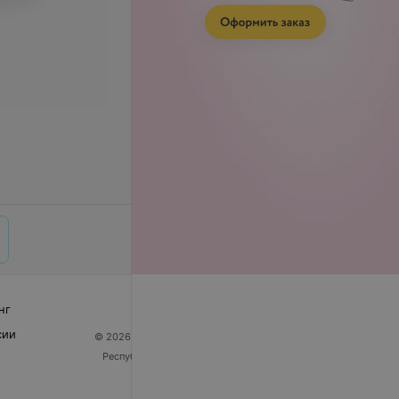
нг
сии
© 2026 ООО «Артокс Лаб», УНП 191700409
| 220012,
Республика Беларусь, г. Минск, улица Толбухина, 2,
пом. 16 | help@103.by
Служба поддержки
+375 291212755