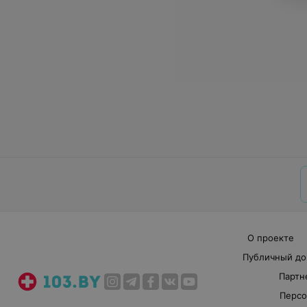
О проекте
Публичный до
Партн
Персо