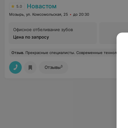
Новастом
5.0
Мозырь, ул. Комсомольская, 25
до 20:30
Офисное отбеливание зубов
Цена по запросу
Отзыв
.
Прекрасные специалисты. Современные технологии лечения и протезир
3
Отзывы