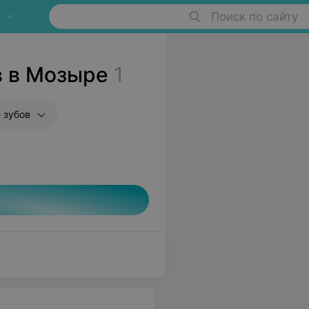
Поиск по сайту
в в Мозыре
1
 зубов