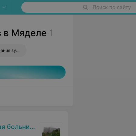
Поиск по сайту
в в Мяделе
1
Косметическое отбеливание зубов
 больница