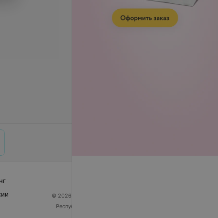
нг
сии
© 2026 ООО «Артокс Лаб», УНП 191700409
| 220012,
Республика Беларусь, г. Минск, улица Толбухина, 2,
пом. 16 | help@103.by