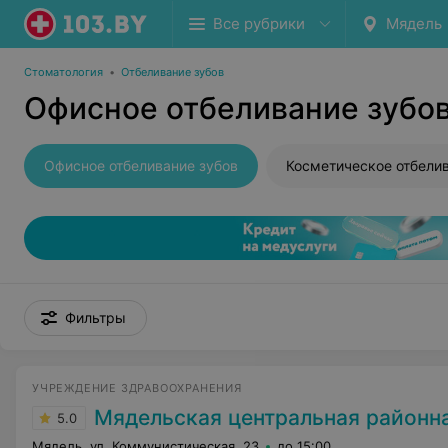
Все рубрики
Мядель
Стоматология
•
Отбеливание зубов
Офисное отбеливание зубо
Офисное отбеливание зубов
Фильтры
УЧРЕЖДЕНИЕ ЗДРАВООХРАНЕНИЯ
Мядельская центральная районная
5.0
Мядель, ул. Коммунистическая, 23
до 15:00