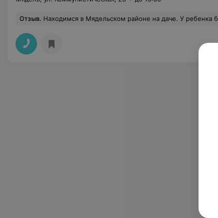
Отзыв
.
Находимся в Мядельском районе на даче. У ребенка был гнойник на десне. Обратились в Мядельскую ЦРБ. Приняли без проблем и вопросов. Стоматолог быстро обработ