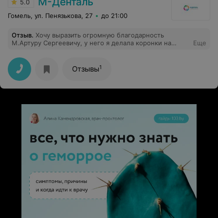
М-Денталь
5.0
Гомель, ул. Пенязькова, 27
до 21:00
Отзыв
.
Хочу выразить огромную благодарность
М.Артуру Сергеевичу, у него я делала коронки на
Еще
отсутсвующие зубы. Доктор все объяснил, был очень
внимательный! Очень довольна новыми зубами!
1
Отзывы