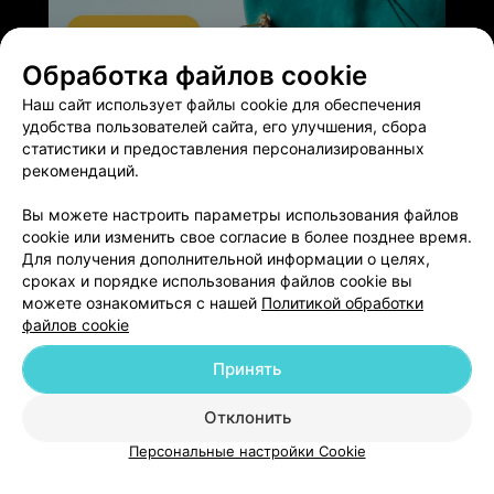
Обработка файлов cookie
ЭФФЕКТИВНАЯ РЕКЛАМА НА САЙТЕ
Наш сайт использует файлы cookie для обеспечения
удобства пользователей сайта, его улучшения, сбора
статистики и предоставления персонализированных
рекомендаций.
Вы можете настроить параметры использования файлов
Добавить компанию
cookie или изменить свое согласие в более позднее время.
Для получения дополнительной информации о целях,
сроках и порядке использования файлов cookie вы
Добавить специалиста
можете ознакомиться с нашей
Политикой обработки
файлов cookie
Принять
Отклонить
О проекте
Новости проекта
Размещение рекламы
Персональные настройки Cookie
Медицинский маркетинг
Публичный договор
Пользовательское соглашение
Способы оплаты