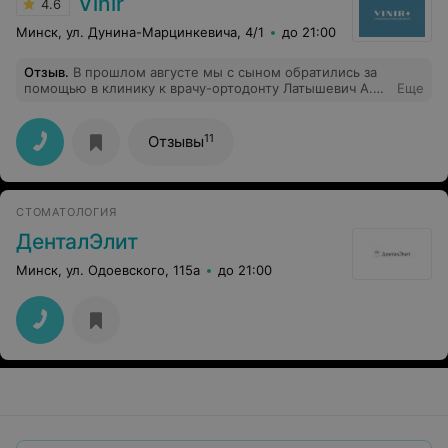
Vinir
4.6
Минск, ул. Дунина-Марцинкевича, 4/1
до 21:00
Отзыв
.
В прошлом августе мы с сыном обратились за
помощью в клинику к врачу-ортодонту Латышевич А.Р.
Еще
Проблема у сына с неправильным ростом зубов и
дополнительно "сверхкомплект" зубов в нижней
челюсти. Понравилось все: и сама клиника, и
11
Отзывы
внимательное отношение персонала, и, конечно,
профессионализм врача. Проблема быстро не
устраняется, но процесс запущен! Несмотря на то, что
мы проживаем в другом регионе, будем и в будущем
СТОМАТОЛОГИЯ
проходит лечение в этой клинике.
ДенталЭлит
Минск, ул. Одоевского, 115а
до 21:00