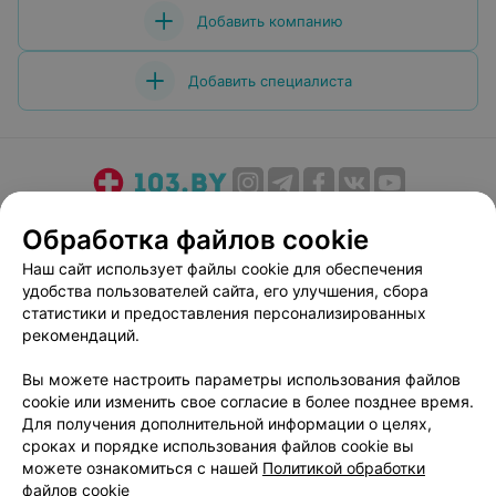
Добавить компанию
Добавить специалиста
О проекте
Новости проекта
Размещение рекламы
Обработка файлов cookie
Медицинский маркетинг
Публичный договор
Наш сайт использует файлы cookie для обеспечения
Пользовательское соглашение
Способы оплаты
удобства пользователей сайта, его улучшения, сбора
Вакансии
Партнеры
статистики и предоставления персонализированных
рекомендаций.
Написать руководителю 103.by
Написать в поддержку
Вы можете настроить параметры использования файлов
cookie или изменить свое согласие в более позднее время.
Персональные настройки cookie
Для получения дополнительной информации о целях,
Обработка персональных данных
сроках и порядке использования файлов cookie вы
можете ознакомиться с нашей
Политикой обработки
файлов cookie