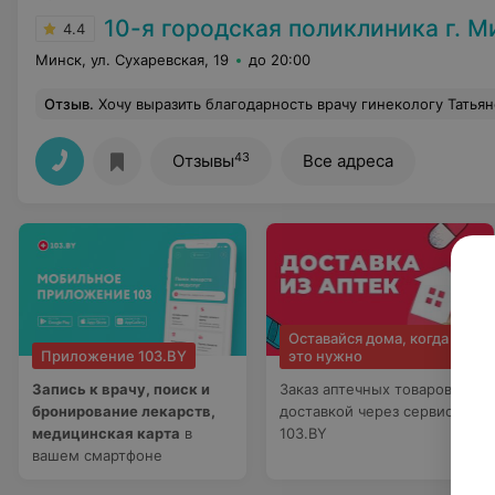
10-я городская поликлиника г. М
4.4
Минск, ул. Сухаревская, 19
до 20:00
Отзыв
.
Хочу выразить благодарность врачу гинекологу Татьяне Николаевне. Очень грамотный, тактичный, внима
43
Отзывы
Все адреса
Оставайся дома, когда
Приложение 103.BY
это нужно
Запись к врачу, поиск и
Заказ аптечных товаров с
бронирование лекарств,
доставкой через сервис
медицинская карта
в
103.BY
вашем смартфоне