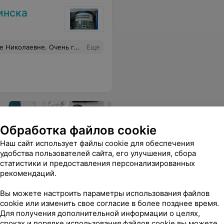
инска
тельный доктор. Профессионал своего дела!
Еще
Обработка файлов cookie
Наш сайт использует файлы cookie для обеспечения
удобства пользователей сайта, его улучшения, сбора
Онлайн-запись
статистики и предоставления персонализированных
рекомендаций.
Удобный поиск
стоматологов в Минске с
Вы можете настроить параметры использования файлов
онлайн-записью
cookie или изменить свое согласие в более позднее время.
Для получения дополнительной информации о целях,
сроках и порядке использования файлов cookie вы можете