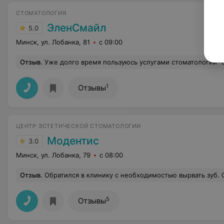
СТОМАТОЛОГИЯ
ЭленСмайл
5.0
Минск, ул. Лобанка, 81
с 09:00
Отзыв
.
Уже долго время пользуюсь услугами стоматологии "ЭленСмайл". Прекрасные врачи, демократичные цены. Большая благодарность Олес
1
Отзывы
ЦЕНТР ЭСТЕТИЧЕСКОЙ СТОМАТОЛОГИИ
Модентис
3.0
Минск, ул. Лобанка, 79
с 08:00
Отзыв
.
Обратился в клинику с необходимостью вырвать зуб. Спасибо, приняли в тот же день. На ресепшене красивый и приветливый персонал, спасибо вам за вашу улыбку. Принял меня врач Дмитрий Олегович, профессионально успокоил, и не менее профессионально удалил мне зуб. Учитывая, насколько я трус, ему огромный
5
Отзывы