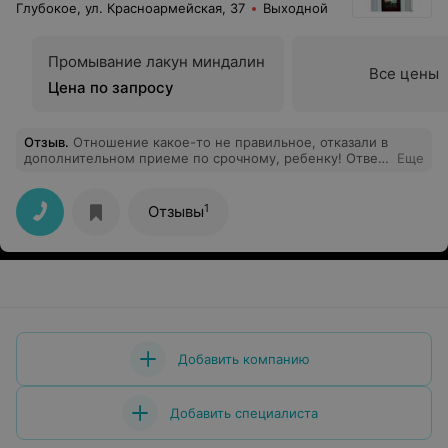
Глубокое, ул. Красноармейская, 37
Выходной
Промывание лакун миндалин
Все цены
Цена по запросу
Отзыв
.
Отношение какое-то не правильное, отказали в
дополнительном приеме по срочному, ребенку! Ответ
Еще
был таков: я вас не могу посмотреть так как приборы у
меня только на записанных людей! Моё мнение это не
правильно, нам отказали в медицинской помощи!
1
Отзывы
Добавить компанию
Добавить специалиста