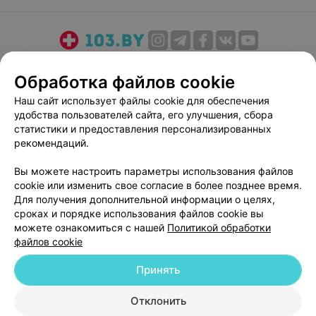
О проекте
Новости проекта
Размещение рекламы
Обработка файлов cookie
Медицинский маркетинг
Публичный договор
Наш сайт использует файлы cookie для обеспечения
Пользовательское соглашение
Способы оплаты
удобства пользователей сайта, его улучшения, сбора
Вакансии
Партнеры
статистики и предоставления персонализированных
Написать руководителю 103.by
рекомендаций.
Написать в поддержку
Вы можете настроить параметры использования файлов
Персональные настройки cookie
cookie или изменить свое согласие в более позднее время.
Для получения дополнительной информации о целях,
Обработка персональных данных
сроках и порядке использования файлов cookie вы
можете ознакомиться с нашей
Политикой обработки
файлов cookie
Принять
© 2026 ООО «Артокс Лаб», УНП 191700409
| 220012, Республика Беларусь,
Отклонить
г. Минск, улица Толбухина, 2, пом. 16 | help@103.by