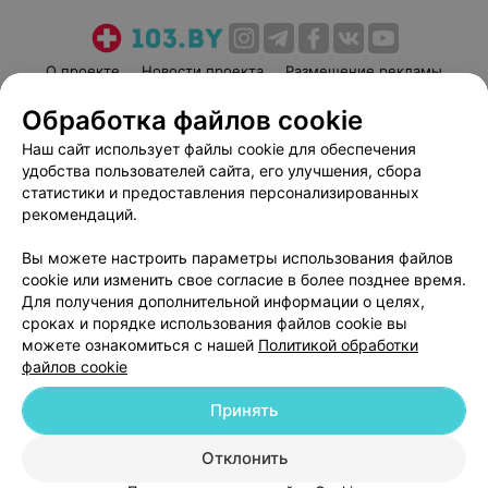
О проекте
Новости проекта
Размещение рекламы
Медицинский маркетинг
Публичный договор
Обработка файлов cookie
Пользовательское соглашение
Способы оплаты
Наш сайт использует файлы cookie для обеспечения
Вакансии
Партнеры
удобства пользователей сайта, его улучшения, сбора
статистики и предоставления персонализированных
Написать руководителю 103.by
рекомендаций.
Написать в поддержку
Персональные настройки cookie
Вы можете настроить параметры использования файлов
cookie или изменить свое согласие в более позднее время.
Обработка персональных данных
Для получения дополнительной информации о целях,
сроках и порядке использования файлов cookie вы
можете ознакомиться с нашей
Политикой обработки
файлов cookie
Принять
© 2026 ООО «Артокс Лаб», УНП 191700409
| 220012, Республика Беларусь,
Отклонить
г. Минск, улица Толбухина, 2, пом. 16 | help@103.by