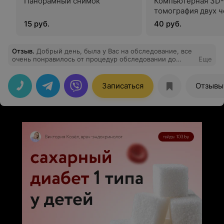
Панорамный снимок
Компьютерная 3D-
томография двух 
15 руб.
40 руб.
Отзыв
.
Добрый день, была у Вас на обследование, все
очень понравилось от процедур обследовании до
Еще
заключения врача. Такое полное обследование
проходил в первый раз, всёй команде VOKA хочется
сказать огромное спасибо.
Записаться
Отзывы