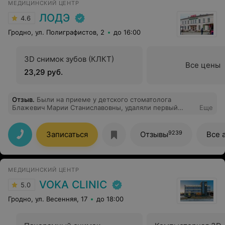
МЕДИЦИНСКИЙ ЦЕНТР
ЛОДЭ
4.6
Гродно, ул. Полиграфистов, 2
до 16:00
3D снимок зубов (КЛКТ)
Все цены
23,29 руб.
Отзыв
.
Были на приеме у детского стоматолога
Блажевич Марии Станиславовны, удаляли первый
Еще
молочный зубик. Сказать, что я довольна приемом -
это ничего не сказать) Мария Станиславовна
настоящая зубная фея. И ее помощница, кстати, тоже)
9239
Записаться
Отзывы
Все 
Окружили ребенка теплотой, заботой, добрыми,
ободряющими словами, что само удаление прошло
быстро и безболезненно, а главное у ребенка не
осталось негативного впечатления и страха, после
МЕДИЦИНСКИЙ ЦЕНТР
такого непростого опыта. И я уверена, что в
следующий раз ребенок без проблем и слез
VOKA CLINIC
5.0
согласится идти на прием к стоматологу, даже если
это будет удаление). В общем спасибо за такое
Гродно, ул. Весенняя, 17
до 18:00
отношение к маленьким пациентам и конечно же за
ваш профессионализм.