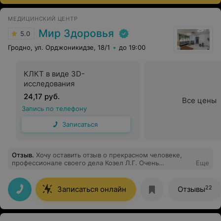
МЕДИЦИНСКИЙ ЦЕНТР
Мир Здоровья
5.0
Гродно, ул. Орджоникидзе, 18/1
до 19:00
КЛКТ в виде 3D-
исследования
24,17 руб.
Все цены
Запись по телефону
Записаться
Отзыв
.
Хочу оставить отзыв о прекрасном человеке,
профессионале своего дела Козел Л.Г. Очень
Еще
внимательная, добрая и чуткая. Относится с теплотой
и заботой. Я очень счастлива, что попала в руки к
такому чудесным специалисту. Всем рекомендую!
22
Записаться онлайн
Отзывы