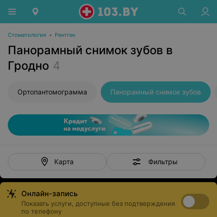
Стоматология
•
Рентген
Панорамный снимок зубов в
Гродно
4
Ортопантомограмма
Панорамный снимок зубов
Фильтры
Карта
Онлайн-запись
Показать услуги, доступные без подтверждения
по телефону