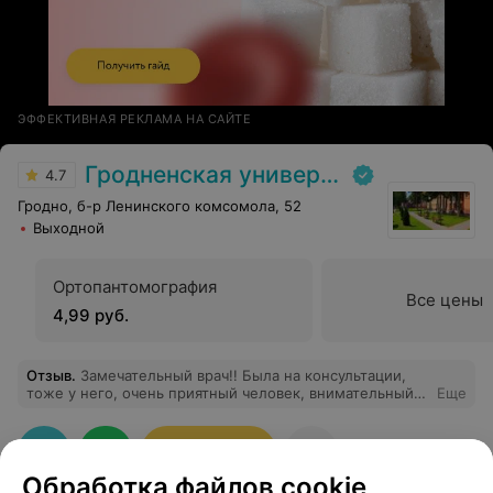
ЭФФЕКТИВНАЯ РЕКЛАМА НА САЙТЕ
Гродненская университетская клиника
4.7
Гродно, б-р Ленинского комсомола, 52
Выходной
Ортопантомография
Все цены
4,99 руб.
Отзыв
.
Замечательный врач!! Была на консультации,
тоже у него, очень приятный человек, внимательный и
Еще
с чувством юмора. 14 июля была проведена операция
на грудь, прошла быстро, качественно и без всякого
чувства страха. Золотые руки. Огромная
Записаться
благодарность Николаю Константиновичу!!! Побольше
Обработка файлов cookie
бы таких специалистов.