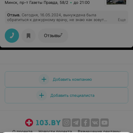
Минск, пр-т Газеты Правда, 58/2
до 21:00
Отзыв
.
Сегодня, 16.05.2024, вынуждена была
обратиться к дежурному врачу, не знаю как зовут
Еще
доктора, но очень приятная, доброжелательная
женщина, направила на снимок, а затем к хирургу на
удаление зуба, был долгое время под коронкой.
7
Отзывы
Хирург, молодой парень, мега обаятельный,
общительный, с чувством юмора и профессионал
своего дела. Огромное спасибо Вам за работу!
Добавить компанию
Добавить специалиста
О проекте
Новости проекта
Размещение рекламы