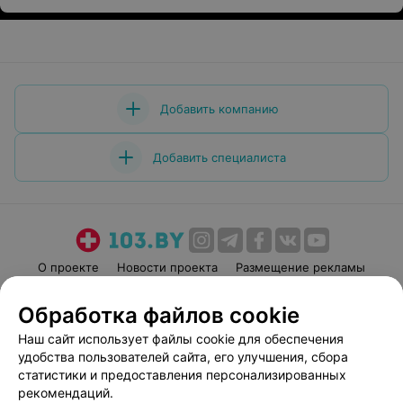
Добавить компанию
Добавить специалиста
О проекте
Новости проекта
Размещение рекламы
Медицинский маркетинг
Публичный договор
Обработка файлов cookie
Пользовательское соглашение
Способы оплаты
Наш сайт использует файлы cookie для обеспечения
Вакансии
Партнеры
удобства пользователей сайта, его улучшения, сбора
Написать руководителю 103.by
статистики и предоставления персонализированных
рекомендаций.
Написать в поддержку