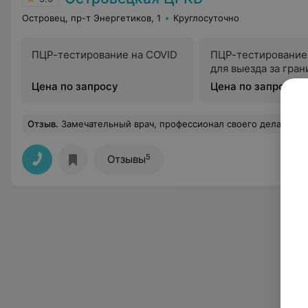
Островец, пр-т Энергетиков, 1
Круглосуточно
ПЦР-тестирование на COVID
ПЦР-тестирование
для выезда за гран
Цена по запросу
Цена по запросу
Отзыв
.
Замечательный врач, профессионал своего дела. Спасибо большое за то, что в так
5
Отзывы