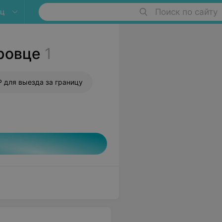
ец
Поиск по сайту
ровце
1
 для выезда за границу