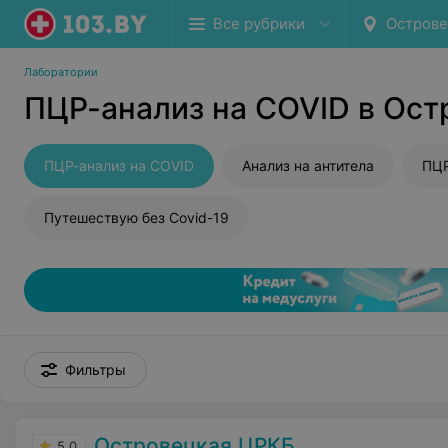
Все рубрики
Остров
Лаборатории
ПЦР-анализ на COVID в Ост
ПЦР-анализ на COVID
Анализ на антитела
ПЦР
Путешествую без Covid-19
Фильтры
Островецкая ЦРКБ
5.0