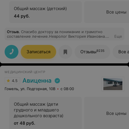
Общий массаж (детский)
Все цены
44 руб.
Отзыв
.
Спасибо доктору за понимание и грамотно
составление лечение.Невролог Виктория Ивановна.
Еще
Рекомендую.
9235
Записаться
Отзывы
Все 
МЕДИЦИНСКИЙ ЦЕНТР
Авиценна
4.5
Гомель, ул. Подгорная, 10В
с 08:00
Общий массаж (дети
грудного и младшего
Все цены
дошкольного возраста)
от 48 руб.