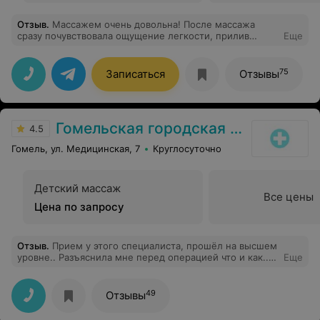
Отзыв
.
Массажем очень довольна! После массажа
сразу почувствовала ощущение легкости, прилив
Еще
энергии и хорошего настроения, ощущение
напряженности исчезло. Приятный и вежливый
мастер, а главное профессионал своего дела!
75
Записаться
Отзывы
Спасибо,Максим Михайлович!!!
Гомельская городская клиническая больница №2
4.5
Гомель, ул. Медицинская, 7
Круглосуточно
Детский массаж
Все цены
Цена по запросу
Отзыв
.
Прием у этого специалиста, прошёл на высшем
уровне.. Разъяснила мне перед операцией что и как..И
Еще
после операции уделяла много внимания.Очень
классный специалист
49
Отзывы