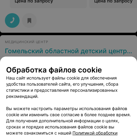
Цена по запросу
Цена по запросу
МЕДИЦИНСКИЙ ЦЕНТР
Гомельский областной детский центр медицинской реабилитации
Гомель, Октябрьская, 121
Обработка файлов cookie
Детский массаж
Наш сайт использует файлы cookie для обеспечения
Все цены
Цена по запросу
удобства пользователей сайта, его улучшения, сбора
статистики и предоставления персонализированных
рекомендаций.
Вы можете настроить параметры использования файлов
cookie или изменить свое согласие в более позднее время.
Для получения дополнительной информации о целях,
сроках и порядке использования файлов cookie вы
можете ознакомиться с нашей
Политикой обработки