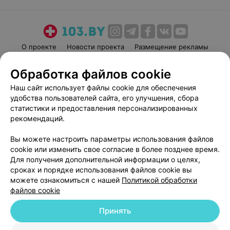
О проекте
Новости проекта
Размещение рекламы
Медицинский маркетинг
Публичный договор
Обработка файлов cookie
Пользовательское соглашение
Способы оплаты
Наш сайт использует файлы cookie для обеспечения
Вакансии
Партнеры
удобства пользователей сайта, его улучшения, сбора
Написать руководителю 103.by
статистики и предоставления персонализированных
рекомендаций.
Написать в поддержку
Персональные настройки cookie
Вы можете настроить параметры использования файлов
Обработка персональных данных
cookie или изменить свое согласие в более позднее время.
Для получения дополнительной информации о целях,
сроках и порядке использования файлов cookie вы
можете ознакомиться с нашей
Политикой обработки
файлов cookie
Принять
© 2026 ООО «Артокс Лаб», УНП 191700409
| 220012, Республика Беларусь,
г. Минск, улица Толбухина, 2, пом. 16 | help@103.by