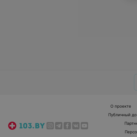
О проекте
Публичный до
Партн
Персо