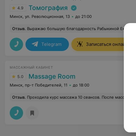
Томография
4.9
Минск, ул. Революционная, 13
до 21:00
Отзыв
.
Выражаю большую благодарность Рабыкиной Екатерине Геннадьевне, за отлично проведенное обследование. Врач большой профессионал св
Telegram
Записаться онлайн
МАССАЖНЫЙ КАБИНЕТ
Massage Room
5.0
Минск, пр-т Победителей, 11
до 18:00
Отзыв
.
Проходила курс массажа 10 сеансов. После массажа стала чувствовать себя гораздо лучше, прошла 