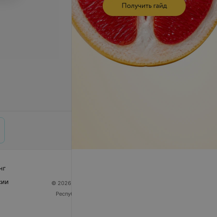
нг
сии
© 2026 ООО «Артокс Лаб», УНП 191700409
| 220012,
Республика Беларусь, г. Минск, улица Толбухина, 2,
пом. 16 | help@103.by
Служба поддержки
+375 291212755