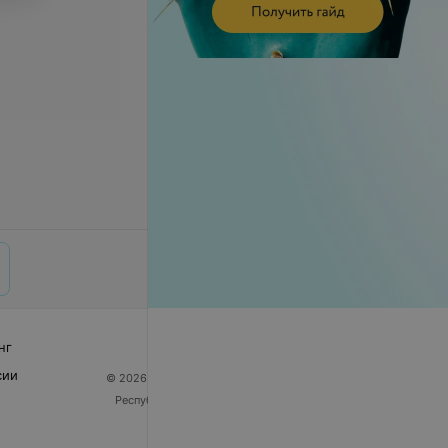
нг
сии
© 2026 ООО «Артокс Лаб», УНП 191700409
| 220012,
Республика Беларусь, г. Минск, улица Толбухина, 2,
пом. 16 | help@103.by
Служба поддержки
+375 291212755