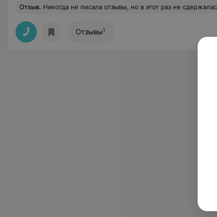
Отзыв
.
Никогда не писала отзывы, но в этот раз не сдержалась! К Михаилу обратилась с проблемой онемение верхнего плечевого пояса. Достаточно было одного сеанса, который в прямом смысле вернул мою жизненную энергию! Очень профессиональный подход-разные техники, доведение до результата. Попутно Михаил объяснял многие интересные моменты как работает наш организм, как массаж влияет и что с чем связано! Я под впечатление от такой качественной работы- видно сразу богатый опыт, глубокие з
1
Отзывы