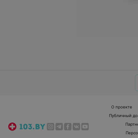
О проекте
Публичный до
Партн
Персо