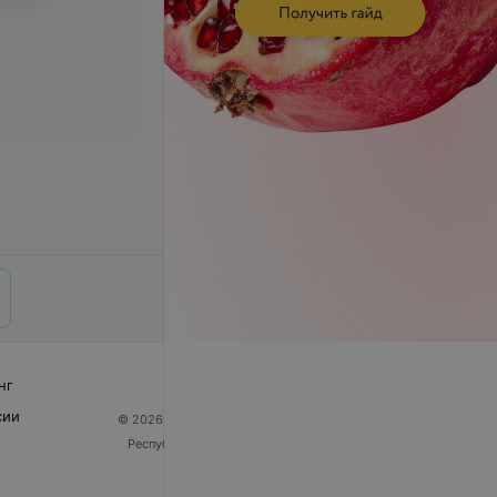
нг
сии
© 2026 ООО «Артокс Лаб», УНП 191700409
| 220012,
Республика Беларусь, г. Минск, улица Толбухина, 2,
пом. 16 | help@103.by
Служба поддержки
+375 291212755