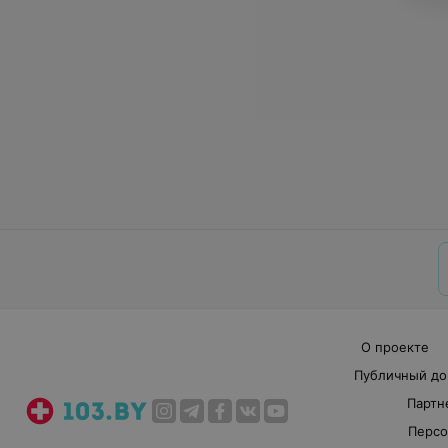
О проекте
Публичный до
Партн
Персо