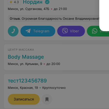
Нордин
4.3
Минск, ул. Сурганова, 47Б
до 21:00
Отзыв
.
Огромная благодарность Оксане Владимировне! Были на консультации с сыном 8 лет! Ситуация у нас не стандартная и запутанная, но доктор дал все необходимые объснения, четко и грамотно ответила на вопросы! Очень здорово было объяснение действия препаратов и почему именно такая последовательность, что она даст и как будет влиять на с
Telegram
Viber
What
ЦЕНТР МАССАЖА
Body Massage
Минск, ул. Кульман, 9
до 20:00
тест123456789
Минск, Красная, 19
Круглосуточно
Записаться