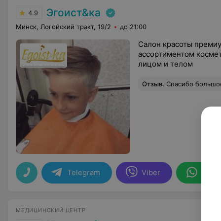
Эгоист&ка
4.9
Минск, Логойский тракт, 19/2
до 21:00
Салон красоты премиу
ассортиментом космет
лицом и телом
Отзыв
.
Спасибо большое. Мариночка 
Telegram
Viber
What
МЕДИЦИНСКИЙ ЦЕНТР