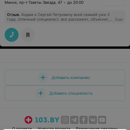
Минск, пр-т Газеты Звезда, 47
до 20:00
Отзыв
.
Ходим к Сергей Петровичу всей семьёй уже 2
года, отличный специалист, все расскажет, объяснит,
Еще
даст рекомендации. Сам массаж проходит приятно и
безболезненно после сеанса ощущается легкость,
прилив сил, хорошее настроение, и много энергии
однозначно рекомендую)
Добавить компанию
Добавить специалиста
О проекте
Новости проекта
Размещение рекламы