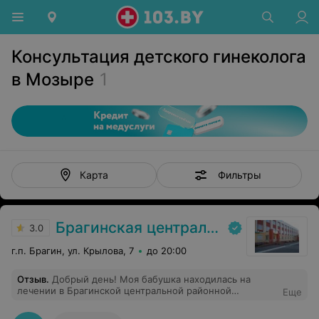
Консультация детского гинеколога
в Мозыре
1
Фильтры
Карта
Брагинская центральная районная больница
3.0
г.п. Брагин, ул. Крылова, 7
до 20:00
Отзыв
.
Добрый день! Моя бабушка находилась на
лечении в Брагинской центральной районной
Еще
больнице в январе 2020 года. Хочу выразить
благодарность врачу терапевту Примак Ирине