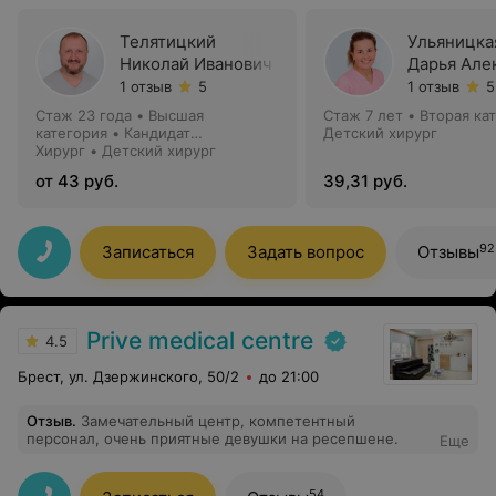
Телятицкий
Ульяницка
Николай Иванович
Дарья Але
1 отзыв
5
1 отзыв
5
Стаж 23 года
•
Высшая
Стаж 7 лет
•
Вторая ка
категория
•
Кандидат
Детский хирург
медицинских наук
Хирург • Детский хирург
от 43 руб.
39,31 руб.
92
Записаться
Задать вопрос
Отзывы
Prive medical centre
4.5
Брест, ул. Дзержинского, 50/2
до 21:00
Отзыв
.
Замечательный центр, компетентный
персонал, очень приятные девушки на ресепшене.
Еще
54