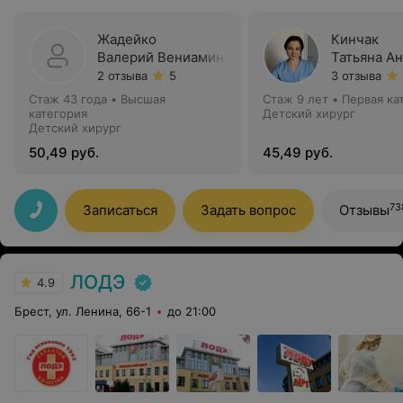
Жадейко
Кинчак
Валерий Вениаминович
Татьяна А
2 отзыва
5
3 отзыва
Стаж 43 года
•
Высшая
Стаж 9 лет
•
Первая ка
категория
Детский хирург
Детский хирург
50,49 руб.
45,49 руб.
73
Записаться
Задать вопрос
Отзывы
ЛОДЭ
4.9
Брест, ул. Ленина, 66-1
до 21:00