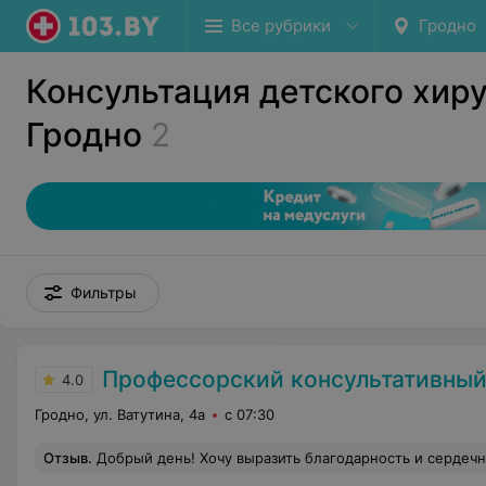
Все рубрики
Гродно
Консультация детского хиру
Гродно
2
Фильтры
Профессорский консультативный центр г
4.0
Гродно, ул. Ватутина, 4а
с 07:30
Отзыв
.
Добрый день! Хочу выразить благодарность и сердечное спасибо за приятное обслуживание и внимание к пациентам администратору вашего центра Елене Качмарчик. Очень вежливая, милая в общении и доброжелательная девушка! Ребёнок страшно боялся идти к врачу, а она его так успокоила и настроила(прям как психолог!), что в кабинете доктора не 