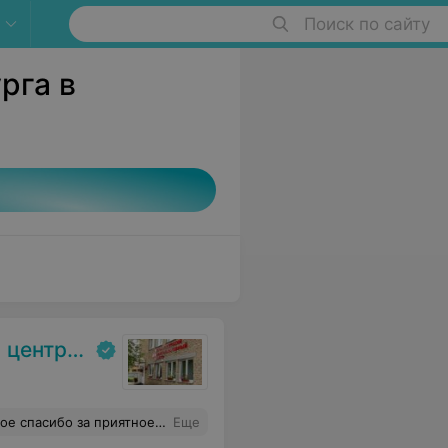
Поиск по сайту
рга в
. Гродно
одной слезинки не проронил! Видно сразу, что человек с душой относится к работе и пациентам! Хотелось бы видеть такими всех ваших администраторов.
Еще