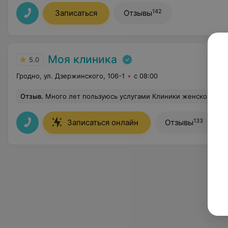
142
Записаться
Отзывы
Моя клиника
5.0
Гродно, ул. Дзержинского, 106-1
с 08:00
Отзыв
.
Много лет пользуюсь услугами Клиники женского здоровья: планирование беременности, наблюдение беременности. Очень счастлива, что в свое время обратилась именно к ним. Все специалисты высококвалифицированные и внимательные, с ними есть уверенность в правильн
133
Записаться онлайн
Отзывы