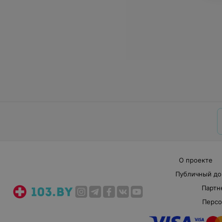
О проекте
Публичный до
Партн
Персо