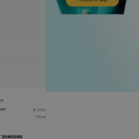
нг
сии
© 2026 ООО «Артокс Лаб», УНП 191700409
| 220012,
Республика Беларусь, г. Минск, улица Толбухина, 2,
пом. 16 | help@103.by
Служба поддержки
+375 291212755