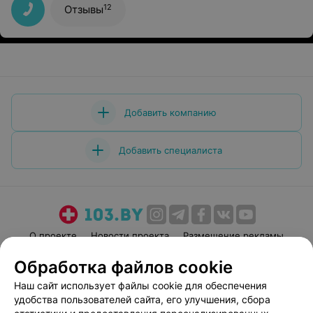
12
Отзывы
Добавить компанию
Добавить специалиста
О проекте
Новости проекта
Размещение рекламы
Медицинский маркетинг
Публичный договор
Обработка файлов cookie
Пользовательское соглашение
Способы оплаты
Наш сайт использует файлы cookie для обеспечения
Вакансии
Партнеры
удобства пользователей сайта, его улучшения, сбора