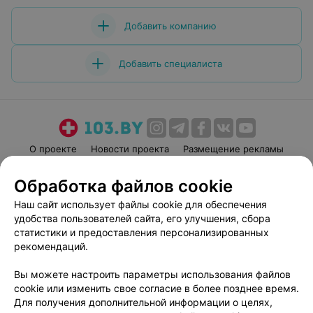
Добавить компанию
Добавить специалиста
О проекте
Новости проекта
Размещение рекламы
Медицинский маркетинг
Публичный договор
Обработка файлов cookie
Пользовательское соглашение
Способы оплаты
Наш сайт использует файлы cookie для обеспечения
Вакансии
Партнеры
удобства пользователей сайта, его улучшения, сбора
Написать руководителю 103.by
статистики и предоставления персонализированных
рекомендаций.
Написать в поддержку
Персональные настройки cookie
Вы можете настроить параметры использования файлов
Обработка персональных данных
cookie или изменить свое согласие в более позднее время.
Для получения дополнительной информации о целях,